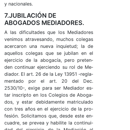
y na­cio­na­le­s.
7.JUBILACIÓN DE
ABOGADOS MEDIADORES.
A las di­fi­cul­ta­des que los Me­dia­do­res
ve­ni­mos atra­ve­san­do, mu­chos co­le­gas
acer­ca­ron una nue­va in­quie­tu­d; la de
aque­llos co­le­gas que se ju­bi­lan en el
ejer­ci­cio de la abo­ga­cía, pe­ro pre­ten­
den con­ti­nuar ejer­cien­do su rol de Me­
dia­do­r. El ar­t. 26 de la Ley 13951 -re­gla­
men­ta­do por el ar­t. 20 del De­c.
2530/10-, exi­ge pa­ra ser Me­dia­dor es­
tar ins­crip­to en los Co­le­gios de Abo­ga­
do­s, y es­tar de­bi­da­men­te ma­tri­cu­la­do
con tres años en el ejer­ci­cio de la pro­
fe­sió­n. So­li­ci­ta­mos que, des­de es­te en­
cua­dre, se pre­vea y ha­bi­li­te la con­ti­nui­
dad del ejer­ci­cio de la Me­dia­ción al