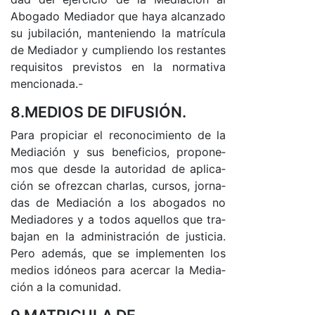
Abo­ga­do Me­dia­dor que ha­ya al­can­za­do
su ju­bi­la­ció­n, man­te­nien­do la ma­trí­cu­la
de Me­dia­dor y cum­plien­do los res­tan­tes
re­qui­si­tos pre­vis­tos en la nor­ma­ti­va
men­cio­na­da.-
8.MEDIOS DE DIFUSIÓN.
Pa­ra pro­pi­ciar el re­co­no­ci­mien­to de la
Me­dia­ción y sus be­ne­fi­cio­s, pro­po­ne­
mos que des­de la au­to­ri­dad de apli­ca­
ción se ofrez­can char­la­s, cur­so­s, jor­na­
das de Me­dia­ción a los abo­ga­dos no
Me­dia­do­res y a to­dos aque­llos que tra­
ba­jan en la ad­mi­nis­tra­ción de jus­ti­cia.
Pe­ro ade­má­s, que se im­ple­men­ten los
me­dios idó­neos pa­ra acer­car la Me­dia­
ción a la co­mu­ni­da­d.