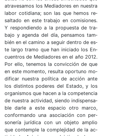
atra­ve­s­a­mos los Me­dia­do­res en nues­tra
la­bor co­ti­dia­na; son las que he­mos re­
sal­ta­do en es­te tra­ba­jo en co­mi­sio­nes.
Y res­pon­dien­do a la pro­pues­ta de tra­
ba­jo y agen­da del día, pen­sa­mos tam­
bién en el ca­mino a se­guir den­tro de es­
te lar­go tra­mo que han ini­cia­do los En­
cuen­tros de Me­dia­do­res en el año 2012.
Por ello, te­ne­mos la con­vic­ción de que
en es­te mo­men­to, re­sul­ta opor­tuno mo­
di­fi­car nues­tra po­lí­ti­ca de ac­ción an­te
los dis­tin­tos po­de­res del Es­ta­do, y los
or­ga­nis­mos que ha­cen a la com­pe­ten­cia
de nues­tra ac­ti­vi­da­d, sien­do in­dis­pen­sa­
ble dar­le a es­te es­pa­cio otro mar­co,
con­for­man­do una aso­cia­ción con per­
so­ne­ría ju­rí­di­ca con un ob­je­to am­plio
que con­tem­ple la com­ple­ji­dad de la ac­