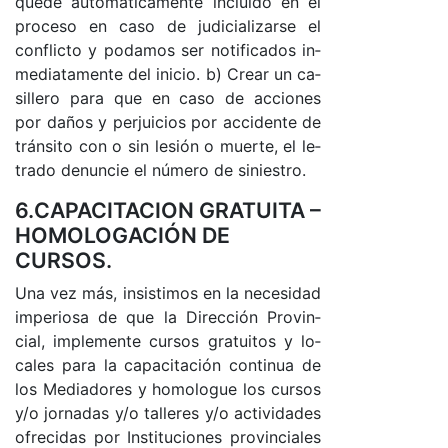
que­de au­to­má­ti­ca­men­te in­clui­do en el
pro­ce­so en ca­so de ju­di­cia­li­zar­se el
con­flic­to y po­da­mos ser no­ti­fi­ca­dos in­
me­dia­ta­men­te del ini­cio. b) Crear un ca­
si­lle­ro pa­ra que en ca­so de ac­cio­nes
por da­ños y per­jui­cios por ac­ci­den­te de
trán­si­to con o sin le­sión o muer­te, el le­
tra­do de­nun­cie el nú­me­ro de si­nies­tro.
6.CAPACITACION GRATUITA –
HOMOLOGACIÓN DE
CURSOS.
Una vez má­s, in­sis­ti­mos en la ne­ce­si­dad
im­pe­rio­sa de que la Di­rec­ción Pro­vin­
cia­l, im­ple­men­te cur­sos gra­tui­tos y lo­
ca­les pa­ra la ca­pa­ci­ta­ción con­ti­nua de
los Me­dia­do­res y ho­mo­lo­gue los cur­sos
y/o jor­na­das y/o ta­lle­res y/o ac­ti­vi­da­des
ofre­ci­das por Ins­ti­tu­cio­nes pro­vin­cia­les