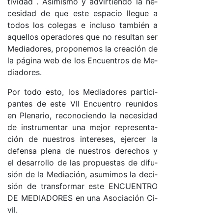
ti­vi­dad . Asi­mis­mo y ad­vir­tien­do la ne­
ce­si­dad de que es­te es­pa­cio lle­gue a
to­dos los co­le­gas e in­clu­so tam­bién a
aque­llos ope­ra­do­res que no re­sul­tan ser
Me­dia­do­res, pro­po­ne­mos la crea­ción de
la pá­gi­na web de los En­cuen­tros de Me­
dia­do­res.
Por to­do es­to, los Me­dia­do­res par­ti­ci­
pan­tes de es­te VII En­cuen­tro reu­ni­dos
en Ple­na­rio, re­co­no­cien­do la ne­ce­si­dad
de ins­tru­men­tar una me­jor re­pre­sen­ta­
ción de nues­tros in­te­re­ses, ejer­cer la
de­fen­sa ple­na de nues­tros de­re­chos y
el de­sa­rro­llo de las pro­pues­tas de di­fu­
sión de la Me­dia­ció­n, asu­mi­mos la de­ci­
sión de trans­for­mar es­te EN­CUEN­TRO
DE ME­DIA­DO­RES en una Aso­cia­ción Ci­
vi­l.