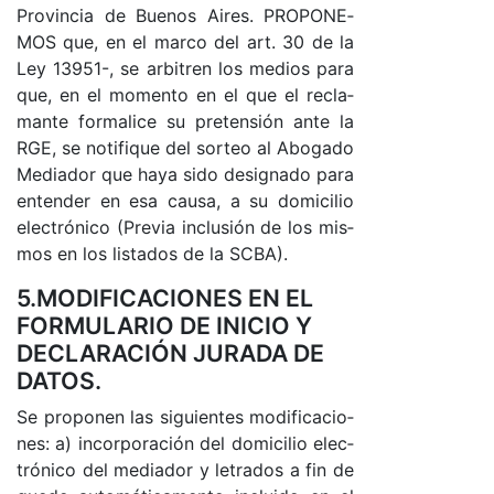
Pro­vin­cia de Bue­nos Ai­res. PRO­PO­NE­
MOS que, en el mar­co del ar­t. 30 de la
Ley 13951-, se ar­bi­tren los me­dios pa­ra
que, en el mo­men­to en el que el re­cla­
man­te for­ma­li­ce su pre­ten­sión an­te la
RGE, se no­ti­fi­que del sor­teo al Abo­ga­do
Me­dia­dor que ha­ya si­do de­sig­na­do pa­ra
en­ten­der en esa cau­sa, a su do­mi­ci­lio
elec­tró­ni­co (Pre­via in­clu­sión de los mis­
mos en los lis­ta­dos de la SCBA).
5.MODIFICACIONES EN EL
FORMULARIO DE INICIO Y
DECLARACIÓN JURADA DE
DATOS.
Se pro­po­nen las si­guien­tes mo­di­fi­ca­cio­
nes: a) in­cor­po­ra­ción del do­mi­ci­lio elec­
tró­ni­co del me­dia­dor y le­tra­dos a fin de