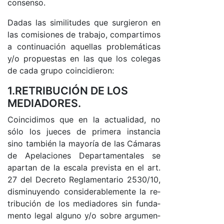
con­sen­so.
Da­das las si­mi­li­tu­des que sur­gie­ron en
las co­mi­sio­nes de tra­ba­jo, com­par­ti­mos
a con­ti­nua­ción aque­llas pro­ble­má­ti­cas
y/o pro­pues­tas en las que los co­le­gas
de ca­da gru­po coin­ci­die­ro­n:
1.RETRIBUCIÓN DE LOS
MEDIADORES.
Coin­ci­di­mos que en la ac­tua­li­da­d, no
só­lo los jue­ces de pri­me­ra ins­tan­cia
sino tam­bién la ma­yo­ría de las Cá­ma­ras
de Ape­la­cio­nes De­par­ta­men­ta­les se
apar­tan de la es­ca­la pre­vis­ta en el ar­t.
27 del De­cre­to Re­gla­men­ta­rio 2530/10,
dis­mi­nu­yen­do con­si­de­ra­ble­men­te la re­
tri­bu­ción de los me­dia­do­res sin fun­da­
men­to le­gal al­guno y/o so­bre ar­gu­men­