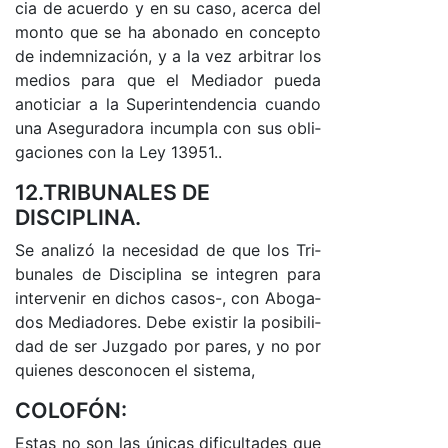
cia de acuer­do y en su ca­so, acer­ca del
mon­to que se ha abo­na­do en con­cep­to
de in­dem­ni­za­ció­n, y a la vez ar­bi­trar los
me­dios pa­ra que el Me­dia­dor pue­da
ano­ti­ciar a la Su­pe­rin­ten­den­cia cuan­do
una Ase­gu­ra­do­ra in­cum­pla con sus obli­
ga­cio­nes con la Ley 13951..
12.TRIBUNALES DE
DISCIPLINA.
Se ana­li­zó la ne­ce­si­dad de que los Tri­
bu­na­les de Dis­ci­pli­na se in­te­gren pa­ra
in­ter­ve­nir en di­chos ca­so­s-, con Abo­ga­
dos Me­dia­do­res. De­be exis­tir la po­si­bi­li­
dad de ser Juz­ga­do por pa­res, y no por
quie­nes des­co­no­cen el sis­te­ma,
COLOFÓN:
Es­tas no son las úni­cas di­fi­cul­ta­des que