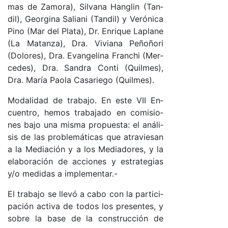
mas de Za­mo­ra), Sil­va­na Han­glin (Tan­
di­l), Geor­gi­na Salia­ni (Tan­di­l) y Ve­ró­ni­ca
Pino (Mar del Pla­ta), Dr. En­ri­que La­pla­ne
(La Ma­tan­za), Dra. Vi­via­na Pe­ño­ño­ri
(Do­lo­res), Dra. Evan­ge­li­na Fran­chi (Mer­
ce­des), Dra. San­dra Conti (Quil­me­s),
Dra. Ma­ría Pao­la Ca­sa­rie­go (Quil­me­s).
Mo­da­li­dad de tra­ba­jo. En es­te VII En­
cuen­tro, he­mos tra­ba­ja­do en co­mi­sio­
nes ba­jo una mis­ma pro­pues­ta: el aná­li­
sis de las pro­ble­má­ti­cas que atra­vie­san
a la Me­dia­ción y a los Me­dia­do­res, y la
ela­bo­ra­ción de ac­cio­nes y es­tra­te­gias
y/o me­di­das a im­ple­men­ta­r.-
El tra­ba­jo se lle­vó a ca­bo con la par­ti­ci­
pa­ción ac­ti­va de to­dos los pre­sen­tes, y
so­bre la ba­se de la cons­truc­ción de