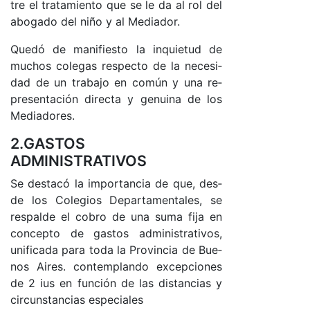
tre el tra­ta­mien­to que se le da al rol del
abo­ga­do del ni­ño y al Me­dia­do­r.
Que­dó de ma­ni­fies­to la in­quie­tud de
mu­chos co­le­gas res­pec­to de la ne­ce­si­
dad de un tra­ba­jo en co­mún y una re­
pre­sen­ta­ción di­rec­ta y ge­nui­na de los
Me­dia­do­res.
2.GASTOS
ADMINISTRATIVOS
Se des­ta­có la im­por­tan­cia de que, des­
de los Co­le­gios De­par­ta­men­ta­le­s, se
res­pal­de el co­bro de una su­ma fi­ja en
con­cep­to de gas­tos ad­mi­nis­tra­ti­vo­s,
uni­fi­ca­da pa­ra to­da la Pro­vin­cia de Bue­
nos Ai­res. con­tem­plan­do ex­cep­cio­nes
de 2 ius en fun­ción de las dis­tan­cias y
cir­cuns­tan­cias es­pe­cia­les