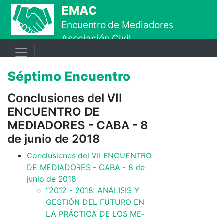
Ir al contenido principal
EMAC
Encuentro de Mediadores
Asociación Civil
Séptimo Encuentro
Conclusiones del VII
ENCUENTRO DE
MEDIADORES - CABA - 8
de junio de 2018
Con­clu­sio­nes del VII EN­CUEN­TRO
DE ME­DIA­DO­RES - CA­BA - 8 de
ju­nio de 2018
“2012 - 2018: ANÁ­­LI­­SIS Y
GES­­TIÓN DEL FU­­TU­­RO EN
LA PRÁ­C­­TI­­CA DE LOS ME­­