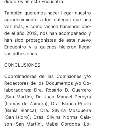
dia­do­res en es­te En­cuen­tro.
Tam­bién que­re­mos ha­cer lle­gar nues­tro
agra­de­ci­mien­to a los co­le­gas que una
vez má­s, y co­mo vie­nen ha­cien­do des­
de el año 2012, nos han acom­pa­ña­do y
han si­do pro­ta­go­nis­tas de es­te nue­vo
En­cuen­tro y a quie­nes hi­cie­ron lle­gar
sus adhe­sio­nes.
CON­CLU­SIO­NES
Coor­di­na­do­res de las Co­mi­sio­nes y/o
Re­dac­to­res de los Do­cu­men­tos y/o Co­
la­bo­ra­do­res: Dra. Ro­sa­rio D. Gue­rre­ro
(San Mar­tí­n), Dr. Juan Ma­nuel Pe­re­y­ra
(Lo­mas de Za­mo­ra), Dra. Blan­ca Prio­tti
(Bahía Blan­ca), Dra. Sil­vi­na Mos­quei­ra
(San Isi­dro­), Dra­s. Sil­vi­na Nor­ma Cais­
son (San Mar­tí­n), Ma­bel Cór­do­ba (Lo­