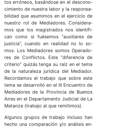
tos erró­neo­s, ba­sán­do­se en el des­co­no­
ci­mien­to de nues­tra la­bor y la res­pon­sa­
bi­li­dad que asu­mi­mos en el ejer­ci­cio de
nues­tro rol de Me­dia­do­res. Con­si­de­ra­
mos que los ma­gis­tra­dos nos iden­ti­fi­
can co­mo si fué­se­mos “au­xi­lia­res de
jus­ti­cia”, cuan­do en rea­li­dad no lo so­
mo­s. Los Me­dia­do­res so­mos Ope­ra­do­
res de Con­flic­to­s. Es­te “di­fe­ren­cia de
cri­te­rio” qui­zás ten­ga su raíz en el te­ma
de la na­tu­ra­le­za ju­rí­di­ca del Me­dia­do­r.
Re­cor­da­mos el tra­ba­jo que so­bre es­te
te­ma se de­sa­rro­lló en el III En­cuen­tro de
Me­dia­do­res de la Pro­vin­cia de Bue­nos
Ai­res en el De­par­ta­men­to Ju­di­cial de La
Ma­tan­za (tra­ba­jo al que re­mi­ti­mo­s).
Al­gu­nos gru­pos de tra­ba­jo in­clu­so han
he­cho una com­pa­ra­ción y/o aná­li­sis en­