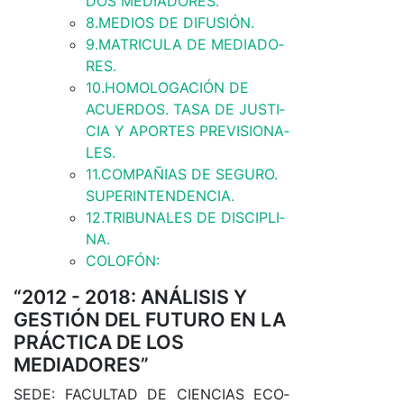
DOS ME­­DIA­­DO­­­RES.
8.­­ME­­DIOS DE DI­­FU­­SIÓ­­N.
9.­­MA­­TRI­­CU­­LA DE ME­­DIA­­DO­­­
RES.
10.HO­­­MO­­­LO­­­GA­­CIÓN DE
ACUE­R­­DO­­S. TA­­SA DE JUS­­TI­­
CIA Y APO­R­­TES PRE­­VI­­SIO­­­NA­­
LE­S.
11.­­CO­M­­PA­­ÑIAS DE SE­­GU­­RO.
SU­­PE­­RI­N­­TEN­­DEN­­CIA.
12.­­TRI­­BU­­NA­­LES DE DIS­­CI­­PLI­­
NA.
CO­­­LO­­­FÓ­­N:
“2012 - 2018: ANÁLISIS Y
GESTIÓN DEL FUTURO EN LA
PRÁCTICA DE LOS
MEDIADORES”
SE­DE: FA­CUL­TAD DE CIEN­CIAS ECO­