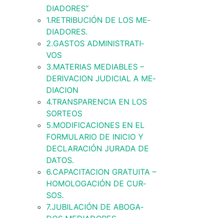
DIA­­DO­­­RES”
1.­­RE­­TRI­­BU­­CIÓN DE LOS ME­­
DIA­­DO­­­RES.
2.­­GA­S­­TOS AD­­MI­­NIS­­TRA­­TI­­
VOS
3.­­MA­­TE­­RIAS ME­­DIA­­BLES –
DE­­RI­­VA­­CION JU­­DI­­CIAL A ME­­
DIA­­CION
4.­­TRAN­S­­PA­­REN­­CIA EN LOS
SO­R­­TEOS
5.­­MO­­­DI­­FI­­CA­­CIO­­­NES EN EL
FO­R­­MU­­LA­­RIO DE INI­­CIO Y
DE­­CLA­­RA­­CIÓN JU­­RA­­DA DE
DA­­TO­­S.
6.­­CA­­PA­­CI­­TA­­CION GRA­­TUI­­TA –
HO­­­MO­­­LO­­­GA­­CIÓN DE CU­R­­
SO­­S.
7.­­JU­­BI­­LA­­CIÓN DE ABO­­­GA­­