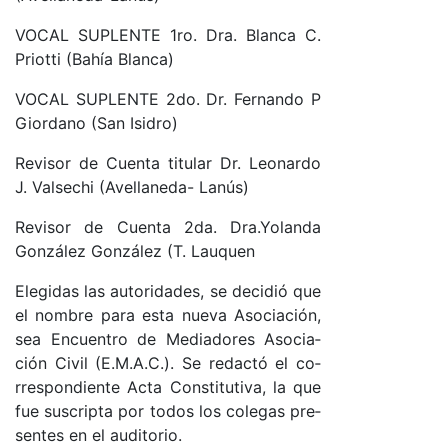
VO­CAL SU­PLEN­TE 1ro. Dra. Blan­ca C.
Prio­tti (Bahía Blan­ca)
VO­CAL SU­PLEN­TE 2do. Dr. Fer­nan­do P
Gior­dano (San Isi­dro)
Re­vi­sor de Cuen­ta ti­tu­lar Dr. Leo­nar­do
J. Val­se­chi (A­ve­lla­ne­da- La­nús)
Re­vi­sor de Cuen­ta 2da. Dra.­Yo­lan­da
Gon­zá­lez Gon­zá­lez (T. Lau­quen
Ele­gi­das las au­to­ri­da­des, se de­ci­dió que
el nom­bre pa­ra es­ta nue­va Aso­cia­ció­n,
sea En­cuen­tro de Me­dia­do­res Aso­cia­
ción Ci­vil (E.­M.A.­C.). Se re­dac­tó el co­
rres­pon­dien­te Ac­ta Cons­ti­tu­ti­va, la que
fue sus­crip­ta por to­dos los co­le­gas pre­
sen­tes en el au­di­to­rio.