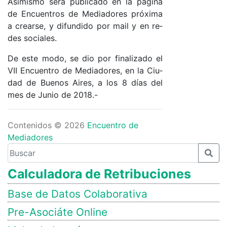
Asi­mis­mo se­rá pu­bli­ca­do en la pá­gi­na
de En­cuen­tros de Me­dia­do­res pr­óxi­ma
a crear­se, y di­fun­di­do por mail y en re­
des so­cia­le­s.
De es­te mo­do, se dio por fi­na­li­za­do el
VII En­cuen­tro de Me­dia­do­res, en la Ciu­
dad de Bue­nos Ai­res, a los 8 días del
mes de Ju­nio de 2018.-
Contenidos © 2026
Encuentro de
Mediadores
Calculadora de Retribuciones
Base de Datos Colaborativa
Pre-Asociáte Online