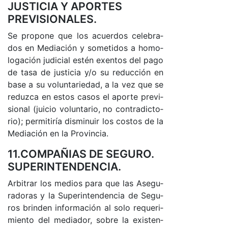
JUSTICIA Y APORTES
PREVISIONALES.
Se pro­po­ne que los acuer­dos ce­le­bra­
dos en Me­dia­ción y so­me­ti­dos a ho­mo­
lo­ga­ción ju­di­cial es­tén exen­tos del pa­go
de ta­sa de jus­ti­cia y/o su re­duc­ción en
ba­se a su vo­lun­ta­rie­da­d, a la vez que se
re­duz­ca en es­tos ca­sos el apor­te pre­vi­
sio­nal (jui­cio vo­lun­ta­rio, no contra­dic­to­
rio­); per­mi­ti­ría dis­mi­nuir los cos­tos de la
Me­dia­ción en la Pro­vin­cia.
11.COMPAÑIAS DE SEGURO.
SUPERINTENDENCIA.
Ar­bi­trar los me­dios pa­ra que las Ase­gu­
ra­do­ras y la Su­pe­rin­ten­den­cia de Se­gu­
ros brin­den in­for­ma­ción al so­lo re­que­ri­
mien­to del me­dia­do­r, so­bre la exis­ten­