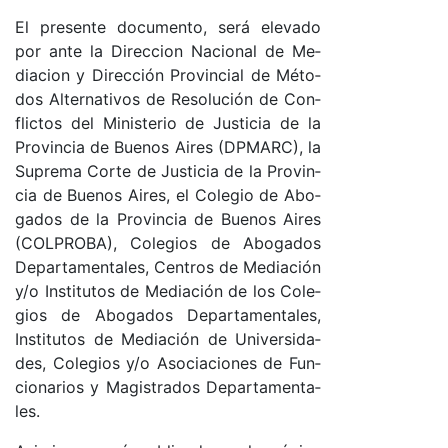
El pre­sen­te do­cu­men­to, se­rá ele­va­do
por an­te la Di­rec­cion Na­cio­nal de Me­
dia­cion y Di­rec­ción Pro­vin­cial de Mé­to­
dos Al­ter­na­ti­vos de Re­so­lu­ción de Con­
flic­tos del Mi­nis­te­rio de Jus­ti­cia de la
Pro­vin­cia de Bue­nos Ai­res (DPMAR­C), la
Su­pre­ma Cor­te de Jus­ti­cia de la Pro­vin­
cia de Bue­nos Ai­res, el Co­le­gio de Abo­
ga­dos de la Pro­vin­cia de Bue­nos Ai­res
(COL­PRO­BA), Co­le­gios de Abo­ga­dos
De­par­ta­men­ta­le­s, Cen­tros de Me­dia­ción
y/o Ins­ti­tu­tos de Me­dia­ción de los Co­le­
gios de Abo­ga­dos De­par­ta­men­ta­le­s,
Ins­ti­tu­tos de Me­dia­ción de Uni­ver­si­da­
des, Co­le­gios y/o Aso­cia­cio­nes de Fun­
cio­na­rios y Ma­gis­tra­dos De­par­ta­men­ta­
le­s.