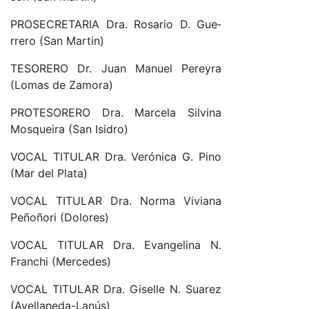
PRO­SE­CRE­TA­RIA Dra. Ro­sa­rio D. Gue­
rre­ro (San Mar­ti­n)
TE­SO­RE­RO Dr. Juan Ma­nuel Pe­re­y­ra
(Lo­mas de Za­mo­ra)
PRO­TE­SO­RE­RO Dra. Mar­ce­la Sil­vi­na
Mos­quei­ra (San Isi­dro)
VO­CAL TI­TU­LAR Dra. Ve­ró­ni­ca G. Pino
(Mar del Pla­ta)
VO­CAL TI­TU­LAR Dra. Nor­ma Vi­via­na
Pe­ño­ño­ri (Do­lo­res)
VO­CAL TI­TU­LAR Dra. Evan­ge­li­na N.
Fran­chi (Mer­ce­des)
VO­CAL TI­TU­LAR Dra. Gi­se­lle N. Sua­rez
(A­ve­lla­ne­da-­La­nús)