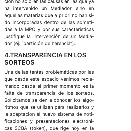
ción no só­lo en las cau­sas en las que ya
ha in­ter­ve­ni­do un Me­dia­do­r, sino en
aque­llas ma­te­rias que a prio­ri no han si­
do in­cor­po­ra­das den­tro de las so­me­ti­
das a la MPO y por sus ca­rac­te­ris­ti­cas
jus­ti­fi­que la in­ter­ven­ción de un Me­dia­
dor (e­j: “par­ti­ción de he­ren­cia”)..
4.TRANSPARENCIA EN LOS
SORTEOS
Una de las tan­tas pro­ble­má­ti­cas por las
que des­de es­te es­pa­cio ve­ni­mos re­cla­
man­do des­de el pri­mer mo­men­to es la
fal­ta de trans­pa­ren­cia de los sor­teo­s.
So­li­ci­ta­mos se den a co­no­cer los al­go­
rit­mos que se uti­li­zan pa­ra rea­li­zar­los y
la adap­ta­cion al nue­vo sis­te­ma de no­ti­
fi­ca­cio­nes y pre­sen­ta­cio­nes elec­tró­ni­
cas SCBA (to­ken), que ri­ge hoy en la