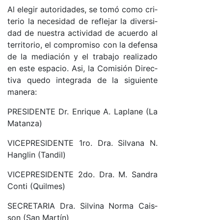
Al ele­gir au­to­ri­da­des, se to­mó co­mo cri­
te­rio la ne­ce­si­dad de re­fle­jar la di­ver­si­
dad de nues­tra ac­ti­vi­dad de acuer­do al
te­rri­to­rio, el com­pro­mi­so con la de­fen­sa
de la me­dia­ción y el tra­ba­jo rea­li­za­do
en es­te es­pa­cio. Asi, la Co­mi­sión Di­rec­
ti­va que­do in­te­gra­da de la si­guien­te
ma­ne­ra:
PRE­SI­DEN­TE Dr. En­ri­que A. La­pla­ne (La
Ma­tan­za)
VI­CE­PRE­SI­DEN­TE 1ro. Dra. Sil­va­na N.
Han­glin (Tan­di­l)
VI­CE­PRE­SI­DEN­TE 2do. Dra. M. San­dra
Conti (Quil­me­s)
SE­CRE­TA­RIA Dra. Sil­vi­na Nor­ma Cais­
son (San Mar­tí­n)