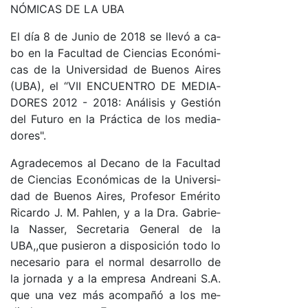
NÓ­MI­CAS DE LA UBA
El día 8 de Ju­nio de 2018 se lle­vó a ca­
bo en la Fa­cul­tad de Cien­cias Eco­nó­mi­
cas de la Uni­ver­si­dad de Bue­nos Ai­res
(U­BA), el “VII EN­CUEN­TRO DE ME­DIA­
DO­RES 2012 - 2018: Aná­li­sis y Ges­tión
del Fu­tu­ro en la Prác­ti­ca de los me­dia­
do­res".
Agra­de­ce­mos al De­cano de la Fa­cul­tad
de Cien­cias Eco­nó­mi­cas de la Uni­ver­si­
dad de Bue­nos Ai­res, Pro­fe­sor Emé­ri­to
Ri­car­do J. M. Pah­len, y a la Dra. Ga­brie­
la Na­s­se­r, Se­cre­ta­ria Ge­ne­ral de la
UBA,,­que pu­sie­ron a dis­po­si­ción to­do lo
ne­ce­sa­rio pa­ra el nor­mal de­sa­rro­llo de
la jor­na­da y a la em­pre­sa An­drea­ni S.A.
que una vez más acom­pa­ñó a los me­