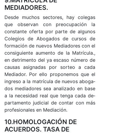
9.MATRICULA DE
MEDIADORES.
Des­de mu­chos sec­to­res, hay co­le­gas
que ob­ser­van con preo­cu­pa­ción la
cons­tan­te ofer­ta por par­te de al­gu­nos
Co­le­gios de Abo­ga­dos de cur­sos de
for­ma­ción de nue­vos Me­dia­do­res con el
con­si­guien­te au­men­to de la Ma­trí­cu­la.,
en de­tri­men­to del ya es­ca­so nú­me­ro de
cau­sas asig­na­das por sor­teo a ca­da
Me­dia­do­r. Por ello pro­po­ne­mos que el
in­gre­so a la ma­trí­cu­la de nue­vos abo­ga­
dos me­dia­do­res sea ana­li­za­do en ba­se
a la ne­ce­si­dad real que ten­ga ca­da de­
par­ta­men­to ju­di­cial de con­tar con más
pro­fe­sio­na­les en Me­dia­ció­n.
10.HOMOLOGACIÓN DE
ACUERDOS. TASA DE