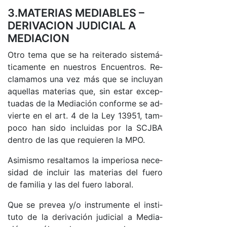
3.MATERIAS MEDIABLES –
DERIVACION JUDICIAL A
MEDIACION
Otro te­ma que se ha rei­te­ra­do sis­te­má­
ti­ca­men­te en nues­tros En­cuen­tro­s. Re­
cla­ma­mos una vez más que se in­clu­yan
aque­llas ma­te­rias que, sin es­tar ex­cep­
tua­das de la Me­dia­ción con­for­me se ad­
vier­te en el ar­t. 4 de la Ley 13951, tam­
po­co han si­do in­clui­das por la SC­J­BA
den­tro de las que re­quie­ren la MPO.
Asi­mis­mo re­sal­ta­mos la im­pe­rio­sa ne­ce­
si­dad de in­cluir las ma­te­rias del fue­ro
de fa­mi­lia y las del fue­ro la­bo­ra­l.
Que se pre­vea y/o ins­tru­men­te el ins­ti­
tu­to de la de­ri­va­ción ju­di­cial a Me­dia­