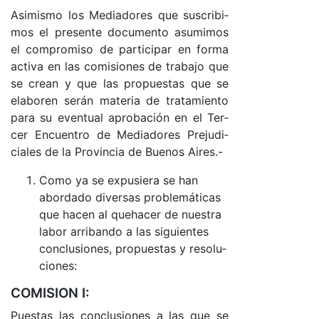
Asi­mis­mo los Me­dia­do­res que sus­cri­bi­
mos el pre­sen­te do­cu­men­to asu­mi­mos
el com­pro­mi­so de par­ti­ci­par en for­ma
ac­ti­va en las co­mi­sio­nes de tra­ba­jo que
se crean y que las pro­pues­tas que se
ela­bo­ren se­rán ma­te­ria de tra­ta­mien­to
pa­ra su even­tual apro­ba­ción en el Ter­
cer En­cuen­tro de Me­dia­do­res Pre­ju­di­
cia­les de la Pro­vin­cia de Bue­nos Ai­res.-
Co­mo ya se ex­pu­sie­ra se han
abor­da­do di­ver­sas pro­ble­má­ti­cas
que ha­cen al que­ha­cer de nues­tra
la­bor arri­ban­do a las si­guien­tes
con­clu­sio­nes, pro­pues­tas y re­so­lu­
cio­nes:
COMISION I:
Pues­tas las con­clu­sio­nes a las que se