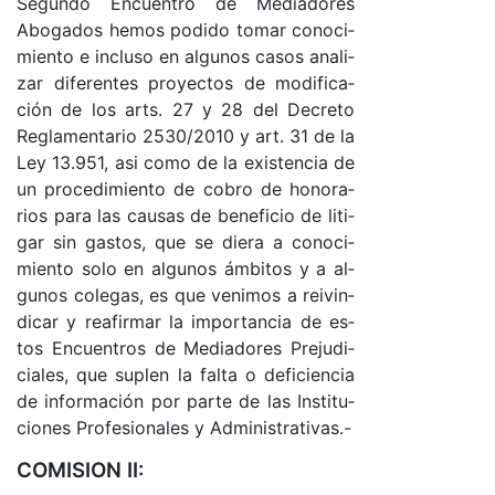
Se­gun­do En­cuen­tro de Me­dia­do­res
Abo­ga­dos he­mos po­di­do to­mar co­no­ci­
mien­to e in­clu­so en al­gu­nos ca­sos ana­li­
zar di­fe­ren­tes pro­yec­tos de mo­di­fi­ca­
ción de los ar­ts. 27 y 28 del De­cre­to
Re­gla­men­ta­rio 2530/2010 y ar­t. 31 de la
Ley 13.951, asi co­mo de la exis­ten­cia de
un pro­ce­di­mien­to de co­bro de ho­no­ra­
rios pa­ra las cau­sas de be­ne­fi­cio de li­ti­
gar sin gas­to­s, que se die­ra a co­no­ci­
mien­to so­lo en al­gu­nos ám­bi­tos y a al­
gu­nos co­le­ga­s, es que ve­ni­mos a rei­vin­
di­car y rea­fir­mar la im­por­tan­cia de es­
tos En­cuen­tros de Me­dia­do­res Pre­ju­di­
cia­le­s, que su­plen la fal­ta o de­fi­cien­cia
de in­for­ma­ción por par­te de las Ins­ti­tu­
cio­nes Pro­fe­sio­na­les y Ad­mi­nis­tra­ti­va­s.-
COMISION II: