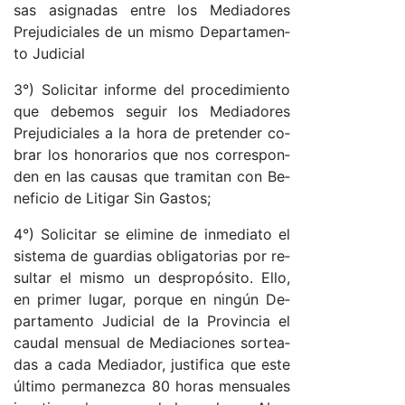
sas asig­na­das en­tre los Me­dia­do­res
Pre­ju­di­cia­les de un mis­mo De­par­ta­men­
to Ju­di­cial
3°) So­li­ci­tar in­for­me del pro­ce­di­mien­to
que de­be­mos se­guir los Me­dia­do­res
Pre­ju­di­cia­les a la ho­ra de pre­ten­der co­
brar los ho­no­ra­rios que nos co­rres­pon­
den en las cau­sas que tra­mi­tan con Be­
ne­fi­cio de Li­ti­gar Sin Gas­to­s;
4°) So­li­ci­tar se eli­mi­ne de in­me­dia­to el
sis­te­ma de guar­dias obli­ga­to­rias por re­
sul­tar el mis­mo un des­pro­pó­si­to. Ello,
en pri­mer lu­ga­r, por­que en nin­gún De­
par­ta­men­to Ju­di­cial de la Pro­vin­cia el
cau­dal men­sual de Me­dia­cio­nes sor­tea­
das a ca­da Me­dia­do­r, jus­ti­fi­ca que es­te
úl­ti­mo per­ma­nez­ca 80 ho­ras men­sua­les