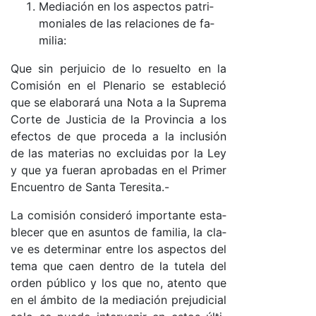
Me­dia­ción en los as­pec­tos pa­tri­
mo­nia­les de las re­la­cio­nes de fa­
mi­lia:
Que sin per­jui­cio de lo re­suel­to en la
Co­mi­sión en el Ple­na­rio se es­ta­ble­ció
que se ela­bo­ra­rá una No­ta a la Su­pre­ma
Cor­te de Jus­ti­cia de la Pro­vin­cia a los
efec­tos de que pro­ce­da a la in­clu­sión
de las ma­te­rias no ex­clui­das por la Ley
y que ya fue­ran apro­ba­das en el Pri­mer
En­cuen­tro de San­ta Te­re­si­ta.-
La co­mi­sión con­si­de­ró im­por­tan­te es­ta­
ble­cer que en asun­tos de fa­mi­lia, la cla­
ve es de­ter­mi­nar en­tre los as­pec­tos del
te­ma que caen den­tro de la tu­te­la del
or­den pú­bli­co y los que no, aten­to que
en el ám­bi­to de la me­dia­ción pre­ju­di­cial