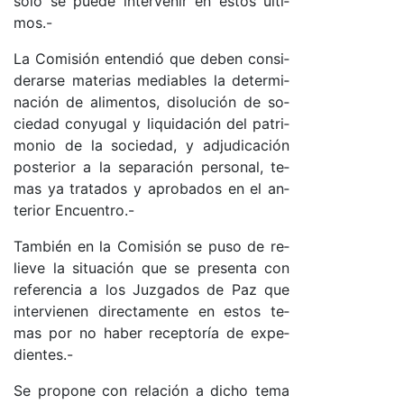
so­lo se pue­de in­ter­ve­nir en es­tos úl­ti­
mo­s.-
La Co­mi­sión en­ten­dió que de­ben con­si­
de­rar­se ma­te­rias me­dia­bles la de­ter­mi­
na­ción de ali­men­to­s, di­so­lu­ción de so­
cie­dad con­yu­gal y li­qui­da­ción del pa­tri­
mo­nio de la so­cie­da­d, y ad­ju­di­ca­ción
pos­te­rior a la se­pa­ra­ción per­so­na­l, te­
mas ya tra­ta­dos y apro­ba­dos en el an­
te­rior En­cuen­tro­.-
Tam­bién en la Co­mi­sión se pu­so de re­
lie­ve la si­tua­ción que se pre­sen­ta con
re­fe­ren­cia a los Juz­ga­dos de Paz que
in­ter­vie­nen di­rec­ta­men­te en es­tos te­
mas por no ha­ber re­cep­to­ría de ex­pe­
dien­tes.-
Se pro­po­ne con re­la­ción a di­cho te­ma