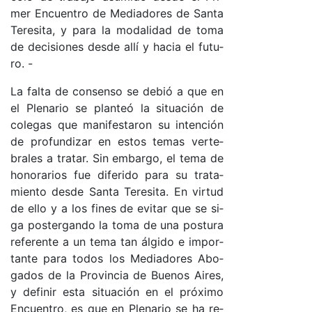
mer En­cuen­tro de Me­dia­do­res de San­ta
Te­re­si­ta, y pa­ra la mo­da­li­dad de to­ma
de de­ci­sio­nes des­de allí y ha­cia el fu­tu­
ro. -
La fal­ta de con­sen­so se de­bió a que en
el Ple­na­rio se plan­teó la si­tua­ción de
co­le­gas que ma­ni­fes­ta­ron su in­ten­ción
de pro­fun­di­zar en es­tos te­mas ver­te­
bra­les a tra­ta­r. Sin em­bar­go, el te­ma de
ho­no­ra­rios fue di­fe­ri­do pa­ra su tra­ta­
mien­to des­de San­ta Te­re­si­ta. En vir­tud
de ello y a los fi­nes de evi­tar que se si­
ga pos­ter­gan­do la to­ma de una pos­tu­ra
re­fe­ren­te a un te­ma tan ál­gi­do e im­por­
tan­te pa­ra to­dos los Me­dia­do­res Abo­
ga­dos de la Pro­vin­cia de Bue­nos Ai­res,
y de­fi­nir es­ta si­tua­ción en el pr­óxi­mo
En­cuen­tro, es que en Ple­na­rio se ha re­