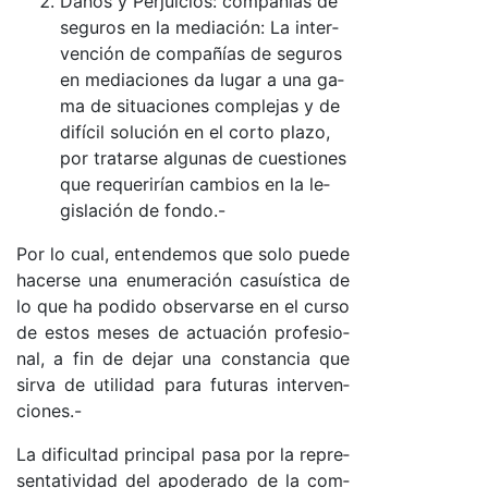
Da­ños y Per­jui­cio­s: com­pa­ñías de
se­gu­ros en la me­dia­ció­n: La in­ter­
ven­ción de com­pa­ñías de se­gu­ros
en me­dia­cio­nes da lu­gar a una ga­
ma de si­tua­cio­nes com­ple­jas y de
di­fí­cil so­lu­ción en el cor­to pla­zo,
por tra­tar­se al­gu­nas de cues­tio­nes
que re­que­ri­rían cam­bios en la le­
gis­la­ción de fon­do­.-
Por lo cua­l, en­ten­de­mos que so­lo pue­de
ha­cer­se una enu­me­ra­ción ca­suís­ti­ca de
lo que ha po­di­do ob­ser­var­se en el cur­so
de es­tos me­ses de ac­tua­ción pro­fe­sio­
na­l, a fin de de­jar una cons­tan­cia que
sir­va de uti­li­dad pa­ra fu­tu­ras in­ter­ven­
cio­nes.-
La di­fi­cul­tad prin­ci­pal pa­sa por la re­pre­
sen­ta­ti­vi­dad del apo­de­ra­do de la com­