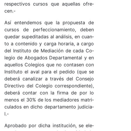
res­pec­ti­vos cur­sos que aque­llas ofre­
cen.-
Así en­ten­de­mos que la pro­pues­ta de
cur­sos de per­fec­cio­na­mien­to, de­ben
que­dar su­pe­di­ta­das al aná­li­sis, en cuan­
to a con­te­ni­do y car­ga ho­ra­ria, a car­go
del Ins­ti­tu­to de Me­dia­ción de ca­da Co­
le­gio de Abo­ga­dos De­par­ta­men­tal y en
aque­llos Co­le­gios que no con­ta­sen con
Ins­ti­tu­to el aval pa­ra el pe­di­do (que se
de­be­rá ca­na­li­zar a tra­vés del Con­se­jo
Di­rec­ti­vo del Co­le­gio co­rres­pon­dien­te),
de­be­rá con­tar con la fir­ma de por lo
me­nos el 30% de los me­dia­do­res ma­tri­
cu­la­dos en di­cho de­par­ta­men­to ju­di­cia­
l.-
Apro­ba­do por di­cha ins­ti­tu­ció­n, se ele­