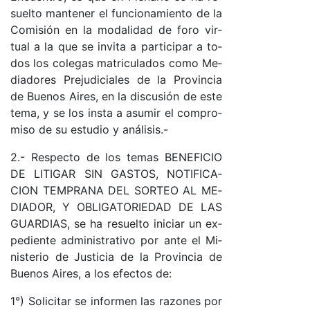
suel­to man­te­ner el fun­cio­na­mien­to de la
Co­mi­sión en la mo­da­li­dad de fo­ro vir­
tual a la que se in­vi­ta a par­ti­ci­par a to­
dos los co­le­gas ma­tri­cu­la­dos co­mo Me­
dia­do­res Pre­ju­di­cia­les de la Pro­vin­cia
de Bue­nos Ai­res, en la dis­cu­sión de es­te
te­ma, y se los ins­ta a asu­mir el com­pro­
mi­so de su es­tu­dio y aná­li­sis.-
2.- Res­pec­to de los te­mas BE­NE­FI­CIO
DE LI­TI­GAR SIN GAS­TO­S, NO­TI­FI­CA­
CION TEM­PRA­NA DEL SOR­TEO AL ME­
DIA­DO­R, Y OBLI­GA­TO­RIE­DAD DE LAS
GUAR­DIA­S, se ha re­suel­to ini­ciar un ex­
pe­dien­te ad­mi­nis­tra­ti­vo por an­te el Mi­
nis­te­rio de Jus­ti­cia de la Pro­vin­cia de
Bue­nos Ai­res, a los efec­tos de:
1°) So­li­ci­tar se in­for­men las ra­zo­nes por