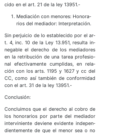
ci­do en el ar­t. 21 de la ley 13951.-
Me­dia­ción con me­no­res: Ho­no­ra­
rios del me­dia­do­r: In­ter­pre­ta­ció­n.
Sin per­jui­cio de lo es­ta­ble­ci­do por el ar­
t. 4, in­c. 10 de la Ley 13.951, re­sul­ta in­
ne­ga­ble el de­re­cho de los me­dia­do­res
en la re­tri­bu­ción de una ta­rea pro­fe­sio­
nal efec­ti­va­men­te cum­pli­da­s, en re­la­
ción con los ar­ts. 1195 y 1627 y cc del
CC, co­mo así tam­bién de con­for­mi­dad
con el ar­t. 31 de la ley 13951.-
Con­clu­sió­n:
Con­clui­mos que el de­re­cho al co­bro de
los ho­no­ra­rios por par­te del me­dia­dor
in­ter­vi­nien­te de­vie­ne evi­den­te in­de­pen­
dien­te­men­te de que el me­nor sea o no