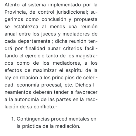
Aten­to al sis­te­ma im­ple­men­ta­do por la
Pro­vin­cia, de con­trol ju­ris­dic­cio­na­l; su­
ge­ri­mos co­mo con­clu­sión y pro­pues­ta
se es­ta­blez­ca al me­nos una reu­nión
anual en­tre los jue­ces y me­dia­do­res de
ca­da de­par­ta­men­ta­l; di­cha reu­nión ten­
drá por fi­na­li­dad au­nar cri­te­rios fa­ci­li­
tan­do el ejer­ci­cio tan­to de los ma­gis­tra­
dos co­mo de los me­dia­do­res, a los
efec­tos de ma­xi­mi­zar el es­píri­tu de la
ley en re­la­ción a los prin­ci­pios de ce­le­ri­
da­d, eco­no­mía pro­ce­sal, etc. Di­chos li­
nea­mien­tos de­be­rán ten­der a fa­vo­re­cer
a la au­to­no­mía de las par­tes en la re­so­
lu­ción de su con­flic­to­.-
Con­tin­gen­cias pro­ce­di­men­ta­les en
la prác­ti­ca de la me­dia­ció­n.