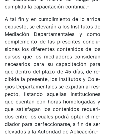
cum­pli­da la ca­pa­ci­ta­ción con­ti­nua.-
A tal fin y en cum­pli­mien­to de lo arri­ba
ex­pues­to, se ele­va­rán a los Ins­ti­tu­tos de
Me­dia­ción De­par­ta­men­ta­les y co­mo
com­ple­men­to de las pre­sen­tes con­clu­
sio­nes los di­fe­ren­tes con­te­ni­dos de los
cur­sos que los me­dia­do­res con­si­de­ran
ne­ce­sa­rios pa­ra su ca­pa­ci­ta­ción pa­ra
que den­tro del pla­zo de 45 día­s, de re­
ci­bi­da la pre­sen­te, los Ins­ti­tu­tos y Co­le­
gios De­par­ta­men­ta­les se ex­pi­dan al res­
pec­to, lis­tan­do aque­llas ins­ti­tu­cio­nes
que cuen­tan con ho­ras ho­mo­lo­ga­das y
que sa­tis­fa­gan los con­te­ni­dos re­que­ri­
dos en­tre los cua­les po­drá op­tar el me­
dia­dor pa­ra per­fec­cio­nar­se, a fin de ser
ele­va­dos a la Au­to­ri­dad de Apli­ca­ció­n.-