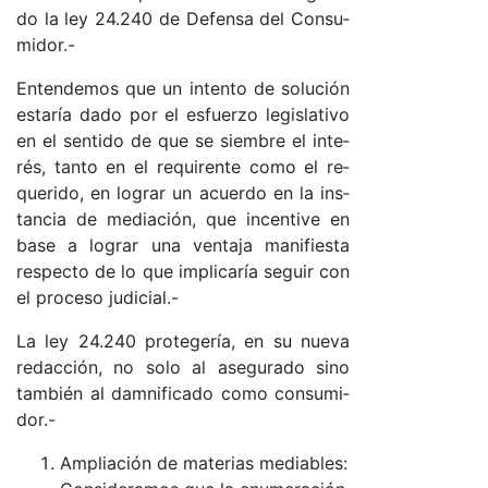
do la ley 24.240 de De­fen­sa del Con­su­
mi­do­r.-
En­ten­de­mos que un in­ten­to de so­lu­ción
es­ta­ría da­do por el es­fuer­zo le­gis­la­ti­vo
en el sen­ti­do de que se siem­bre el in­te­
ré­s, tan­to en el re­qui­ren­te co­mo el re­
que­ri­do, en lo­grar un acuer­do en la ins­
tan­cia de me­dia­ció­n, que in­cen­ti­ve en
ba­se a lo­grar una ven­ta­ja ma­ni­fies­ta
res­pec­to de lo que im­pli­ca­ría se­guir con
el pro­ce­so ju­di­cia­l.-
La ley 24.240 pro­te­ge­ría, en su nue­va
re­dac­ció­n, no so­lo al ase­gu­ra­do sino
tam­bién al dam­ni­fi­ca­do co­mo con­su­mi­
do­r.-
Am­plia­ción de ma­te­rias me­dia­ble­s: