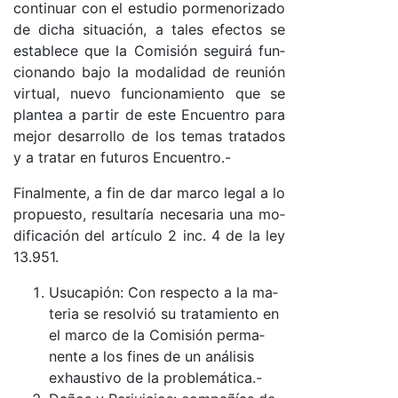
con­ti­nuar con el es­tu­dio por­me­no­ri­za­do
de di­cha si­tua­ció­n, a ta­les efec­tos se
es­ta­ble­ce que la Co­mi­sión se­gui­rá fun­
cio­nan­do ba­jo la mo­da­li­dad de reu­nión
vir­tua­l, nue­vo fun­cio­na­mien­to que se
plan­tea a par­tir de es­te En­cuen­tro pa­ra
me­jor de­sa­rro­llo de los te­mas tra­ta­dos
y a tra­tar en fu­tu­ros En­cuen­tro­.-
Fi­nal­men­te, a fin de dar mar­co le­gal a lo
pro­pues­to, re­sul­ta­ría ne­ce­sa­ria una mo­
di­fi­ca­ción del ar­tícu­lo 2 in­c. 4 de la ley
13.951.
Usu­ca­pió­n: Con res­pec­to a la ma­
te­ria se re­sol­vió su tra­ta­mien­to en
el mar­co de la Co­mi­sión per­ma­
nen­te a los fi­nes de un aná­li­sis
exhaus­ti­vo de la pro­ble­má­ti­ca.-