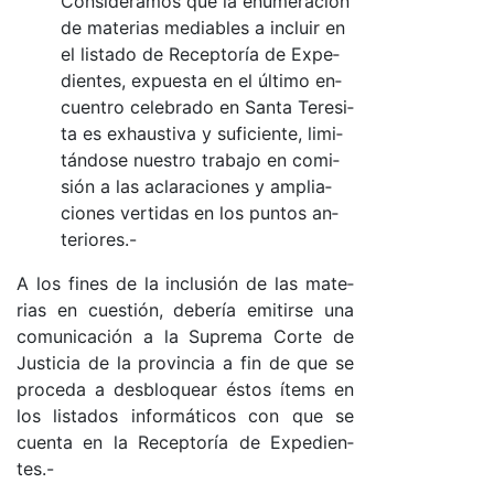
Con­si­de­ra­mos que la enu­me­ra­ción
de ma­te­rias me­dia­bles a in­cluir en
el lis­ta­do de Re­cep­to­ría de Ex­pe­
dien­tes, ex­pues­ta en el úl­ti­mo en­
cuen­tro ce­le­bra­do en San­ta Te­re­si­
ta es exhaus­ti­va y su­fi­cien­te, li­mi­
tán­do­se nues­tro tra­ba­jo en co­mi­
sión a las acla­ra­cio­nes y am­plia­
cio­nes ver­ti­das en los pun­tos an­
te­rio­res.-
A los fi­nes de la in­clu­sión de las ma­te­
rias en cues­tió­n, de­be­ría emi­tir­se una
co­mu­ni­ca­ción a la Su­pre­ma Cor­te de
Jus­ti­cia de la pro­vin­cia a fin de que se
pro­ce­da a des­blo­quear és­tos íte­ms en
los lis­ta­dos in­for­má­ti­cos con que se
cuen­ta en la Re­cep­to­ría de Ex­pe­dien­
tes.-