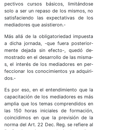
pec­ti­vos cur­sos bá­si­co­s, li­mi­tán­do­se
so­lo a ser un re­pa­so de los mis­mo­s, no
sa­tis­fa­cien­do las ex­pec­ta­ti­vas de los
me­dia­do­res que asis­tie­ro­n.-
Más allá de la obli­ga­to­rie­dad im­pues­ta
a di­cha jor­na­da, -que fue­ra pos­te­rior­
men­te de­ja­da sin efec­to­-, que­dó de­
mos­tra­do en el de­sa­rro­llo de las mis­ma­
s, el in­te­rés de los me­dia­do­res en per­
fec­cio­nar los co­no­ci­mien­tos ya ad­qui­ri­
do­s.-
Es por eso, en el en­ten­di­mien­to que la
ca­pa­ci­ta­ción de los me­dia­do­res es más
am­plia que los te­mas com­pren­di­dos en
las 150 ho­ras ini­cia­les de for­ma­ció­n,
coin­ci­di­mos en que la pre­vi­sión de la
nor­ma del Ar­t. 22 De­c. Re­g. se re­fie­re al