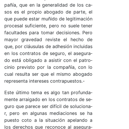
pa­ñía, que en la ge­ne­ra­li­dad de los ca­
sos es el pro­pio abo­ga­do de par­te, el
que pue­de es­tar mu­ñi­do de le­gi­ti­ma­ción
pro­ce­sal su­fi­cien­te, pe­ro no sue­le te­ner
fa­cul­ta­des pa­ra to­mar de­ci­sio­nes. Pe­ro
ma­yor gra­ve­dad re­vis­te el he­cho de
que, por cláu­su­las de adhe­sión in­clui­das
en los con­tra­tos de se­gu­ro, el ase­gu­ra­
do es­tá obli­ga­do a asis­tir con el pa­tro­
ci­nio pre­vis­to por la com­pa­ñía, con lo
cual re­sul­ta ser que el mis­mo abo­ga­do
re­pre­sen­ta in­te­re­ses contra­pues­to­s.-
Es­te úl­ti­mo te­ma es al­go tan pro­fun­da­
men­te arrai­ga­do en los con­tra­tos de se­
gu­ro que pa­re­ce ser di­fí­cil de so­lu­cio­na­
r, pe­ro en al­gu­nas me­dia­cio­nes se ha
pues­to co­to a la si­tua­ción ape­lan­do a
los de­re­chos que re­co­no­ce al ase­gu­ra­