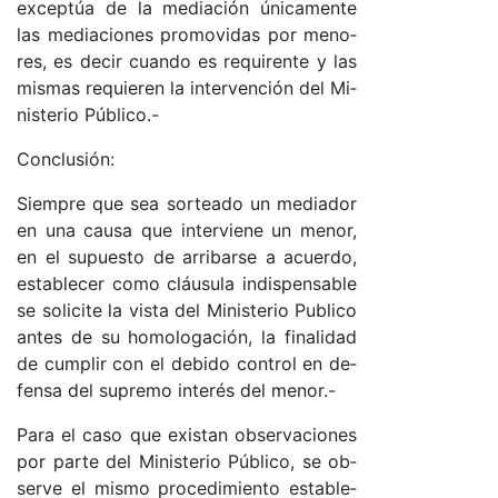
ex­cep­túa de la me­dia­ción úni­ca­men­te
las me­dia­cio­nes pro­mo­vi­das por me­no­
res, es de­cir cuan­do es re­qui­ren­te y las
mis­mas re­quie­ren la in­ter­ven­ción del Mi­
nis­te­rio Pú­bli­co­.-
Con­clu­sió­n:
Siem­pre que sea sor­tea­do un me­dia­dor
en una cau­sa que in­ter­vie­ne un me­no­r,
en el su­pues­to de arri­bar­se a acuer­do,
es­ta­ble­cer co­mo cláu­su­la in­dis­pen­sa­ble
se so­li­ci­te la vis­ta del Mi­nis­te­rio Pu­bli­co
an­tes de su ho­mo­lo­ga­ció­n, la fi­na­li­dad
de cum­plir con el de­bi­do con­trol en de­
fen­sa del su­pre­mo in­te­rés del me­no­r.-
Pa­ra el ca­so que exis­tan ob­ser­va­cio­nes
por par­te del Mi­nis­te­rio Pú­bli­co, se ob­
ser­ve el mis­mo pro­ce­di­mien­to es­ta­ble­