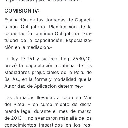
COMISION IV:
Eva­lua­ción de las Jor­na­das de Ca­pa­ci­
ta­ción Obli­ga­to­ria. Pla­ni­fi­ca­ción de la
ca­pa­ci­ta­ción con­ti­nua Obli­ga­to­ria. Gra­
tui­dad de la ca­pa­ci­ta­ció­n. Es­pe­cia­li­za­
ción en la me­dia­ció­n.-
La ley 13.951 y su De­c. Re­g. 2530/10,
pre­vé la ca­pa­ci­ta­ción con­ti­nua de los
Me­dia­do­res pre­ju­di­cia­les de la Pcia. de
Bs. As., en la for­ma y mo­da­li­dad que la
Au­to­ri­dad de Apli­ca­ción de­ter­mi­ne.-
Las Jor­na­das lle­va­das a ca­bo en Mar
del Pla­ta, – en cum­pli­mien­to de di­cha
man­da le­gal du­ran­te el mes de mar­zo
de 2013 -, no avan­za­ron más allá de los
co­no­ci­mien­tos im­par­ti­dos en los res­