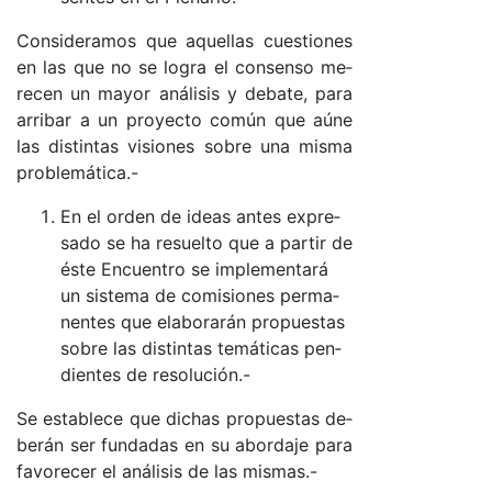
Con­si­de­ra­mos que aque­llas cues­tio­nes
en las que no se lo­gra el con­sen­so me­
re­cen un ma­yor aná­li­sis y de­ba­te, pa­ra
arri­bar a un pro­yec­to co­mún que aú­ne
las dis­tin­tas vi­sio­nes so­bre una mis­ma
pro­ble­má­ti­ca.-
En el or­den de ideas an­tes ex­pre­
sa­do se ha re­suel­to que a par­tir de
és­te En­cuen­tro se im­ple­men­ta­rá
un sis­te­ma de co­mi­sio­nes per­ma­
nen­tes que ela­bo­ra­rán pro­pues­tas
so­bre las dis­tin­tas te­má­ti­cas pen­
dien­tes de re­so­lu­ció­n.-
Se es­ta­ble­ce que di­chas pro­pues­tas de­
be­rán ser fun­da­das en su abor­da­je pa­ra
fa­vo­re­cer el aná­li­sis de las mis­ma­s.-