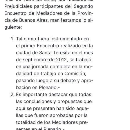
Pre­ju­di­cia­les par­ti­ci­pan­tes del Se­gun­do
En­cuen­tro de Me­dia­do­res de la Pro­vin­
cia de Bue­nos Ai­res, ma­ni­fes­ta­mos lo si­
guien­te:
Tal co­mo fue­ra ins­tru­men­ta­do en
el pri­mer En­cuen­tro rea­li­za­do en la
ciu­dad de San­ta Te­re­si­ta en el mes
de sep­tiem­bre de 2012, se tra­ba­jó
en una jor­na­da com­ple­ta en la mo­
da­li­dad de tra­ba­jo en Co­mi­sió­n,
pa­san­do lue­go a su de­ba­te y apro­
ba­ción en Ple­na­rio­.-
Es im­por­tan­te des­ta­car que to­das
las con­clu­sio­nes y pro­pues­tas que
aquí se pre­sen­tan han si­do aque­
llas que fue­ron apro­ba­das por la
to­ta­li­dad de los Me­dia­do­res pre­
sen­tes en el Ple­na­rio­.-