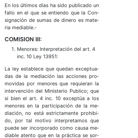
En los úl­ti­mos días ha si­do pu­bli­ca­do un
fa­llo en el que se en­tien­do que la Con­
sig­na­ción de su­mas de di­ne­ro es ma­te­
ria me­dia­ble.-
COMISION III:
Me­no­res: In­ter­pre­ta­ción del ar­t. 4
in­c. 10 Ley 13951:
La ley es­ta­ble­ce que que­dan ex­cep­tua­
das de la me­dia­ción las ac­cio­nes pro­
mo­vi­das por me­no­res que re­quie­ran la
in­ter­ven­ción del Mi­nis­te­rio Pu­bli­co; que
si bien el ar­t. 4 in­c. 10 ex­cep­túa a los
me­no­res en la par­ti­ci­pa­ción de la me­
dia­ció­n, no es­tá es­tric­ta­men­te prohi­bi­
do, por tal mo­ti­vo in­ter­pre­ta­mos que
pue­de ser in­cor­po­ra­do co­mo cau­sa me­
dia­ble aten­to que en la prác­ti­ca se sor­