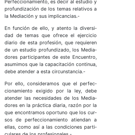
Per­fec­cio­na­mien­to, es de­cir al es­tu­dio y
pro­fun­di­za­ción de los te­mas re­la­ti­vos a
la Me­dia­ción y sus im­pli­can­cia­s.-
En fun­ción de ello, y aten­to la di­ver­si­
dad de te­mas que ofre­ce el ejer­ci­cio
dia­rio de es­ta pro­fe­sió­n, que re­quie­ren
de un es­tu­dio pro­fun­di­za­do, los Me­dia­
do­res par­ti­ci­pan­tes de es­te En­cuen­tro,
asu­mi­mos que la ca­pa­ci­ta­ción con­ti­nua,
de­be aten­der a es­ta cir­cuns­tan­cia.-
Por ello, con­si­de­ra­mos que el per­fec­
cio­na­mien­to exi­gi­do por la le­y, de­be
aten­der las ne­ce­si­da­des de los Me­dia­
do­res en la prác­ti­ca dia­ria, ra­zón por la
que en­contra­mos opor­tuno que los cur­
sos de per­fec­cio­na­mien­to atien­dan a
ella­s, co­mo así a las con­di­cio­nes par­ti­
cu­la­res de los pro­fe­sio­na­le­s.-