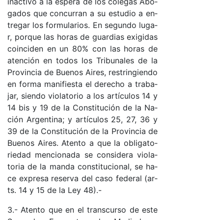
inac­ti­vo a la es­pe­ra de los co­le­gas Abo­
ga­dos que con­cu­rran a su es­tu­dio a en­
tre­gar los for­mu­la­rio­s. En se­gun­do lu­ga­
r, por­que las ho­ras de guar­dias exi­gi­das
coin­ci­den en un 80% con las ho­ras de
aten­ción en to­dos los Tri­bu­na­les de la
Pro­vin­cia de Bue­nos Ai­res, res­trin­gien­do
en for­ma ma­ni­fies­ta el de­re­cho a tra­ba­
ja­r, sien­do vio­la­to­rio a los ar­tícu­los 14 y
14 bis y 19 de la Cons­ti­tu­ción de la Na­
ción Ar­gen­ti­na; y ar­tícu­los 25, 27, 36 y
39 de la Cons­ti­tu­ción de la Pro­vin­cia de
Bue­nos Ai­res. Aten­to a que la obli­ga­to­
rie­dad men­cio­na­da se con­si­de­ra vio­la­
to­ria de la man­da cons­ti­tu­cio­na­l, se ha­
ce ex­pre­sa re­ser­va del ca­so fe­de­ral (ar­
ts. 14 y 15 de la Ley 48).-
3.- Aten­to que en el trans­cur­so de es­te