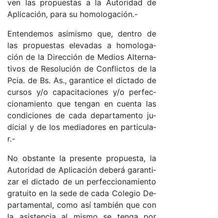
ven las pro­pues­tas a la Au­to­ri­dad de
Apli­ca­ció­n, pa­ra su ho­mo­lo­ga­ció­n.-
En­ten­de­mos asi­mis­mo que, den­tro de
las pro­pues­tas ele­va­das a ho­mo­lo­ga­
ción de la Di­rec­ción de Me­dios Al­ter­na­
ti­vos de Re­so­lu­ción de Con­flic­tos de la
Pcia. de Bs. As., ga­ran­ti­ce el dic­ta­do de
cur­sos y/o ca­pa­ci­ta­cio­nes y/o per­fec­
cio­na­mien­to que ten­gan en cuen­ta las
con­di­cio­nes de ca­da de­par­ta­men­to ju­
di­cial y de los me­dia­do­res en par­ti­cu­la­
r.-
No obs­tan­te la pre­sen­te pro­pues­ta, la
Au­to­ri­dad de Apli­ca­ción de­be­rá ga­ran­ti­
zar el dic­ta­do de un per­fec­cio­na­mien­to
gra­tui­to en la se­de de ca­da Co­le­gio De­
par­ta­men­ta­l, co­mo así tam­bién que con
la asis­ten­cia al mis­mo se ten­ga por