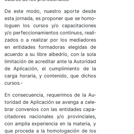
De es­te mo­do, nues­tro apor­te des­de
es­ta jor­na­da, es pro­po­ner que se ho­mo­
lo­guen los cur­sos y/o ca­pa­ci­ta­cio­nes
y/o per­fec­cio­na­mien­tos con­ti­nuo­s, rea­li­
za­dos o a rea­li­zar por los me­dia­do­res
en en­ti­da­des for­ma­do­ras ele­gi­das de
acuer­do a su li­bre al­be­drío, con la so­la
li­mi­ta­ción de acre­di­tar an­te la Au­to­ri­dad
de Apli­ca­ció­n, el cum­pli­mien­to de la
car­ga ho­ra­ria, y con­te­ni­do, que di­chos
cur­so­s.-
En con­se­cuen­cia, re­que­ri­mos de la Au­
to­ri­dad de Apli­ca­ción se aven­ga a ce­le­
brar con­ve­nios con las en­ti­da­des ca­pa­
ci­ta­do­res na­cio­na­les y/o pro­vin­cia­le­s,
con am­plia ex­pe­rien­cia en la ma­te­ria, y
que pro­ce­da a la ho­mo­lo­ga­ción de los