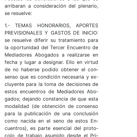
arri­ba­ran a con­si­de­ra­ción del ple­na­rio,
se re­suel­ve:
1.- TE­MAS HO­NO­RA­RIO­S, APOR­TES
PRE­VI­SIO­NA­LES Y GAS­TOS DE INI­CIO:
se re­suel­ve di­fe­rir su tra­ta­mien­to pa­ra
la opor­tu­ni­dad del Ter­cer En­cuen­tro de
Me­dia­do­res Abo­ga­dos a rea­li­zar­se en
fe­cha y lu­gar a de­sig­na­r. Ello en vir­tud
de no ha­ber­se po­di­do ob­te­ner el con­
sen­so que es con­di­ción ne­ce­sa­ria y ex­
clu­yen­te pa­ra la to­ma de de­ci­sio­nes de
es­tos en­cuen­tros de Me­dia­do­res Abo­
ga­do­s; de­jan­do cons­tan­cia de que es­ta
mo­da­li­dad (de ob­ten­ción de con­sen­so
pa­ra la pu­bli­ca­ción de una con­clu­sión
co­mo na­ci­da en el seno de es­tos En­
cuen­tro­s), es par­te es­en­cial del pro­to­
co­lo de tra­ba­jo asu­mi­do des­de el Pri­