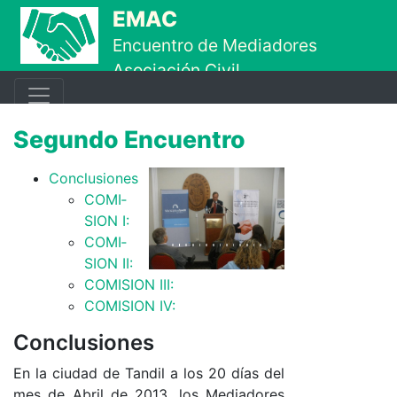
Ir al contenido principal
EMAC
Encuentro de Mediadores
Asociación Civil
Segundo Encuentro
Con­clu­sio­nes
CO­­­MI­­
SION I:
CO­­­MI­­
SION II:
CO­­­MI­­SION II­I:
CO­­­MI­­SION IV:
Conclusiones
En la ciu­dad de Tan­dil a los 20 días del
mes de Abril de 2013, los Me­dia­do­res