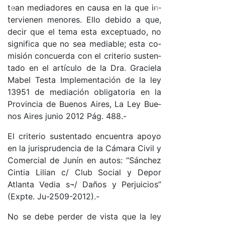
tean me­dia­do­res en cau­sa en la que in­
Pre­vious
Next
ter­vie­nen me­no­res. Ello de­bi­do a que,
de­cir que el te­ma es­ta ex­cep­tua­do, no
sig­ni­fi­ca que no sea me­dia­ble; es­ta co­
mi­sión con­cuer­da con el cri­te­rio sus­ten­
ta­do en el ar­tícu­lo de la Dra. Gra­cie­la
Ma­bel Tes­ta Im­ple­men­ta­ción de la ley
13951 de me­dia­ción obli­ga­to­ria en la
Pro­vin­cia de Bue­nos Ai­res, La Ley Bue­
nos Ai­res ju­nio 2012 Pá­g. 488.-
El cri­te­rio sus­ten­ta­do en­cuen­tra apo­yo
en la ju­ris­pru­den­cia de la Cá­ma­ra Ci­vil y
Co­mer­cial de Ju­nín en au­to­s: “Sán­chez
Cin­tia Li­lian c/ Club So­cial y De­por
Atlan­ta Ve­dia s¬/ Da­ños y Per­jui­cio­s”
(Exp­te. Ju-2509-2012).-
No se de­be per­der de vis­ta que la ley