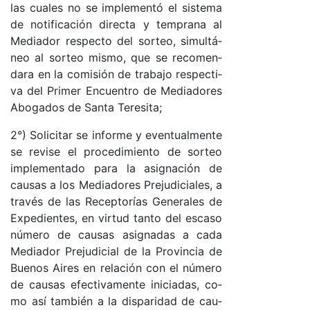
las cua­les no se im­ple­men­tó el sis­te­ma
de no­ti­fi­ca­ción di­rec­ta y tem­pra­na al
Me­dia­dor res­pec­to del sor­teo, si­mul­tá­
neo al sor­teo mis­mo, que se re­co­men­
da­ra en la co­mi­sión de tra­ba­jo res­pec­ti­
va del Pri­mer En­cuen­tro de Me­dia­do­res
Abo­ga­dos de San­ta Te­re­si­ta;
2°) So­li­ci­tar se in­for­me y even­tual­men­te
se re­vi­se el pro­ce­di­mien­to de sor­teo
im­ple­men­ta­do pa­ra la asig­na­ción de
cau­sas a los Me­dia­do­res Pre­ju­di­cia­le­s, a
tra­vés de las Re­cep­to­rías Ge­ne­ra­les de
Ex­pe­dien­tes, en vir­tud tan­to del es­ca­so
nú­me­ro de cau­sas asig­na­das a ca­da
Me­dia­dor Pre­ju­di­cial de la Pro­vin­cia de
Bue­nos Ai­res en re­la­ción con el nú­me­ro
de cau­sas efec­ti­va­men­te ini­cia­da­s, co­
mo así tam­bién a la dis­pa­ri­dad de cau­