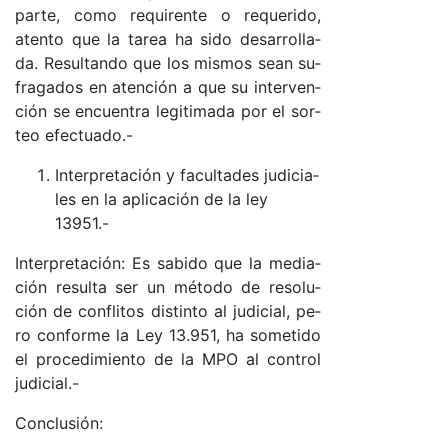
par­te, co­mo re­qui­ren­te o re­que­ri­do,
aten­to que la ta­rea ha si­do de­sa­rro­lla­
da. Re­sul­tan­do que los mis­mos sean su­
fra­ga­dos en aten­ción a que su in­ter­ven­
ción se en­cuen­tra le­gi­ti­ma­da por el sor­
teo efec­tua­do­.-
In­ter­pre­ta­ción y fa­cul­ta­des ju­di­cia­
les en la apli­ca­ción de la ley
13951.-
In­ter­pre­ta­ció­n: Es sa­bi­do que la me­dia­
ción re­sul­ta ser un mé­to­do de re­so­lu­
ción de con­fli­tos dis­tin­to al ju­di­cia­l, pe­
ro con­for­me la Ley 13.951, ha so­me­ti­do
el pro­ce­di­mien­to de la MPO al con­trol
ju­di­cia­l.-
Con­clu­sió­n: