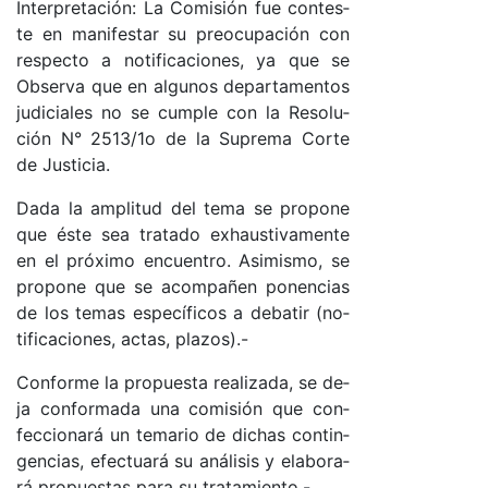
In­ter­pre­ta­ció­n: La Co­mi­sión fue con­tes­
te en ma­ni­fes­tar su preo­cu­pa­ción con
res­pec­to a no­ti­fi­ca­cio­nes, ya que se
Ob­ser­va que en al­gu­nos de­par­ta­men­tos
ju­di­cia­les no se cum­ple con la Re­so­lu­
ción N° 2513/1o de la Su­pre­ma Cor­te
de Jus­ti­cia.
Da­da la am­pli­tud del te­ma se pro­po­ne
que és­te sea tra­ta­do exhaus­ti­va­men­te
en el pr­óxi­mo en­cuen­tro. Asi­mis­mo, se
pro­po­ne que se acom­pa­ñen po­nen­cias
de los te­mas es­pe­cí­fi­cos a de­ba­tir (no­
ti­fi­ca­cio­nes, ac­ta­s, pla­zo­s).-
Con­for­me la pro­pues­ta rea­li­za­da, se de­
ja con­for­ma­da una co­mi­sión que con­
fec­cio­na­rá un te­ma­rio de di­chas con­tin­
gen­cia­s, efec­tua­rá su aná­li­sis y ela­bo­ra­
rá pro­pues­tas pa­ra su tra­ta­mien­to­.-