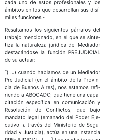
ca­da uno de es­tos pro­fe­sio­na­les y los
ám­bi­tos en los que de­sa­rro­llan sus disí­
mi­les fun­cio­nes.-
Re­sal­ta­mos los si­guien­tes pá­rra­fos del
tra­ba­jo men­cio­na­do, en el que se sin­te­
ti­za la na­tu­ra­le­za ju­rí­di­ca del Me­dia­dor
des­ta­cán­do­se la fun­ción PRE­JU­DI­CIAL
de su ac­tua­r:
“( …) cuan­do ha­bla­mos de un Me­dia­dor
Pre-­Ju­di­cial (en el ám­bi­to de la Pro­vin­
cia de Bue­nos Ai­res), nos es­ta­mos re­fi­
rien­do a ABO­GA­DO, que tie­ne una ca­pa­
ci­ta­ción es­pe­cí­fi­ca en co­mu­ni­ca­ción y
Re­so­lu­ción de Con­flic­to­s, que ba­jo
man­da­to le­gal (e­ma­na­do del Po­der Eje­
cu­ti­vo, a tra­vés del Mi­nis­te­rio de Se­gu­
ri­dad y Jus­ti­cia), ac­túa en una ins­tan­cia
PRE-­JU­DI­CIA­L. [ … ] Los me­dia­do­res no