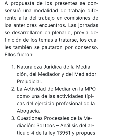
A pro­pues­ta de los pre­sen­tes se con­
sen­suó una mo­da­li­dad de tra­ba­jo di­fe­
ren­te a la del tra­ba­jo en co­mi­sio­nes de
los an­te­rio­res en­cuen­tro­s. Las jor­na­das
se de­sa­rro­lla­ron en ple­na­rio, pre­via de­
fi­ni­ción de los te­mas a tra­tar­se, los cua­
les tam­bién se pau­ta­ron por con­sen­so.
Ellos fue­ro­n:
Na­tu­ra­le­za Ju­rí­di­ca de la Me­dia­
ció­n, del Me­dia­dor y del Me­dia­dor
Pre­ju­di­cia­l.
La Ac­ti­vi­dad de Me­diar en la MPO
co­mo una de las ac­ti­vi­da­des tí­pi­
cas del ejer­ci­cio pro­fe­sio­nal de la
Abo­ga­cía.
Cues­tio­nes Pro­ce­sa­les de la Me­
dia­ció­n: Sor­teos – Aná­li­sis del ar­
tícu­lo 4 de la ley 13951 y pro­pues­