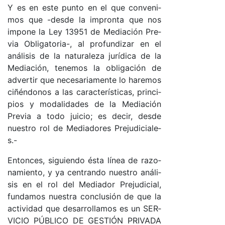
Y es en es­te pun­to en el que con­ve­ni­
mos que -des­de la im­pron­ta que nos
im­po­ne la Ley 13951 de Me­dia­ción Pre­
via Obli­ga­to­ria-, al pro­fun­di­zar en el
aná­li­sis de la na­tu­ra­le­za ju­rí­di­ca de la
Me­dia­ció­n, te­ne­mos la obli­ga­ción de
ad­ver­tir que ne­ce­sa­ria­men­te lo ha­re­mos
ci­ñén­do­nos a las ca­rac­te­rís­ti­ca­s, prin­ci­
pios y mo­da­li­da­des de la Me­dia­ción
Pre­via a to­do jui­cio; es de­ci­r, des­de
nues­tro rol de Me­dia­do­res Pre­ju­di­cia­le­
s.-
En­ton­ce­s, si­guien­do és­ta lí­nea de ra­zo­
na­mien­to, y ya cen­tran­do nues­tro aná­li­
sis en el rol del Me­dia­dor Pre­ju­di­cia­l,
fun­da­mos nues­tra con­clu­sión de que la
ac­ti­vi­dad que de­sa­rro­lla­mos es un SER­
VI­CIO PÚ­BLI­CO DE GES­TIÓN PRI­VA­DA