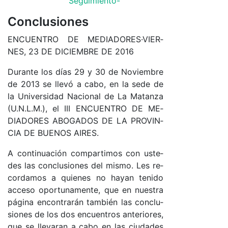
Se­­­gui­­­mien­­­to-
Conclusiones
EN­CUEN­TRO DE ME­DIA­DO­RES·­VIER­
NES, 23 DE DI­CIEM­BRE DE 2016
Du­ran­te los días 29 y 30 de No­viem­bre
de 2013 se lle­vó a ca­bo, en la se­de de
la Uni­ver­si­dad Na­cio­nal de La Ma­tan­za
(U.N.­L.­M.), el III EN­CUEN­TRO DE ME­
DIA­DO­RES ABO­GA­DOS DE LA PRO­VIN­
CIA DE BUE­NOS AI­RES.
A con­ti­nua­ción com­par­ti­mos con us­te­
des las con­clu­sio­nes del mis­mo. Les re­
cor­da­mos a quie­nes no ha­yan te­ni­do
ac­ce­so opor­tu­na­men­te, que en nues­tra
pá­gi­na en­con­tra­rán tam­bién las con­clu­
sio­nes de los dos en­cuen­tros an­te­rio­res,
que se lle­va­ran a ca­bo en las ciu­da­des