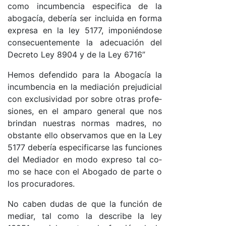
co­mo in­cum­ben­cia es­pe­ci­fi­ca de la
abo­ga­cía, de­be­ría ser in­clui­da en for­ma
ex­pre­sa en la ley 5177, im­po­nién­do­se
con­se­cuen­te­men­te la ade­cua­ción del
De­cre­to Ley 8904 y de la Ley 6716”
He­mos de­fen­di­do pa­ra la Abo­ga­cía la
in­cum­ben­cia en la me­dia­ción pre­ju­di­cial
con ex­clu­si­vi­dad por so­bre otras pro­fe­
sio­nes, en el am­pa­ro ge­ne­ral que nos
brin­dan nues­tras nor­mas ma­dres, no
obs­tan­te ello ob­ser­va­mos que en la Ley
5177 de­be­ría es­pe­ci­fi­car­se las fun­cio­nes
del Me­dia­dor en mo­do ex­pre­so tal co­
mo se ha­ce con el Abo­ga­do de par­te o
los pro­cu­ra­do­res.
No ca­ben du­das de que la fun­ción de
me­dia­r, tal co­mo la des­cri­be la ley