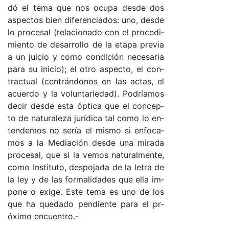
dó el te­ma que nos ocu­pa des­de dos
as­pec­tos bien di­fe­ren­cia­do­s: uno, des­de
lo pro­ce­sal (re­la­cio­na­do con el pro­ce­di­
mien­to de de­sa­rro­llo de la eta­pa pre­via
a un jui­cio y co­mo con­di­ción ne­ce­sa­ria
pa­ra su ini­cio­); el otro as­pec­to, el con­
trac­tual (cen­trán­do­nos en las ac­ta­s, el
acuer­do y la vo­lun­ta­rie­da­d). Po­dría­mos
de­cir des­de es­ta óp­ti­ca que el con­cep­
to de na­tu­ra­le­za ju­rí­di­ca tal co­mo lo en­
ten­de­mos no se­ría el mis­mo si en­fo­ca­
mos a la Me­dia­ción des­de una mi­ra­da
pro­ce­sal, que si la ve­mos na­tu­ral­men­te,
co­mo Ins­ti­tu­to, des­po­ja­da de la le­tra de
la ley y de las for­ma­li­da­des que ella im­
po­ne o exi­ge. Es­te te­ma es uno de los
que ha que­da­do pen­dien­te pa­ra el pr­
óxi­mo en­cuen­tro­.-