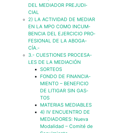
DEL ME­­DIA­­DOR PRE­­JU­­DI­­
CIAL
2) LA AC­­TI­­VI­­DAD DE ME­­DIAR
EN LA MPO CO­­­MO IN­­CU­M­­
BE­N­­CIA DEL EJE­R­­CI­­CIO PRO­­­
FE­­SIO­­­NAL DE LA ABO­­­GA­­
CÍA.-
3.- CUES­­TIO­­­NES PRO­­­CE­S­A­­
LES DE LA ME­­DIA­­CIÓN
SO­­­R­­­TEOS
FO­­N­­­DO DE FI­­­NAN­­­CIA­­­
MIEN­­­TO – BE­­­­­NE­­­FI­­­CIO
DE LI­­­TI­­­GAR SIN GA­S­­­
TOS
MA­­­TE­­­RIAS ME­­­DIA­­­BLES
4) IV EN­­­CUEN­­­TRO DE
ME­­­DIA­­­DO­­­­­RES: Nue­­­va
Mo­­­­­da­­­li­­­dad – Co­­­­­mi­­­té de