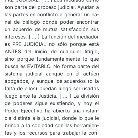
son par­te del pro­ce­so ju­di­cia­l. Ayu­dan a
las par­tes en con­flic­to a ge­ne­rar un ca­
nal de diá­lo­go don­de po­der en­con­trar
un acuer­do de mu­tua sa­tis­fac­ción sus
in­te­re­ses. [ … ] La fun­ción del me­dia­dor
es PRE-­JU­DI­CIAL no só­lo por­que es­tá
AN­TES del ini­cio de cual­quier li­ti­gio,
sino por­que fun­da­men­tal­men­te lo que
bus­ca es EVI­TAR­LO. No for­ma par­te del
sis­te­ma ju­di­cial aun­que en él ac­túen
abo­ga­do­s, y aun­que los acuer­dos (o la
fal­ta de ello­s) pue­dan lue­go ser usa­dos
lue­go an­te la Jus­ti­cia. [ … ] La di­vi­sión
de po­de­res si­gue exis­tien­do, y hoy el
Po­der Eje­cu­ti­vo ha abier­to una ins­tan­
cia dis­tin­ta a la ju­di­cia­l, don­de lo que le
brin­da a la so­cie­dad son las he­rra­mien­
tas y los re­cur­sos pa­ra tra­ba­jar la con­