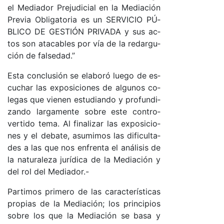
el Me­dia­dor Pre­ju­di­cial en la Me­dia­ción
Pre­via Obli­ga­to­ria es un SER­VI­CIO PÚ­
BLI­CO DE GES­TIÓN PRI­VA­DA y sus ac­
tos son ata­ca­bles por vía de la re­dar­gu­
ción de fal­se­da­d.”
Es­ta con­clu­sión se ela­bo­ró lue­go de es­
cu­char las ex­po­si­cio­nes de al­gu­nos co­
le­gas que vie­nen es­tu­dian­do y pro­fun­di­
zan­do lar­ga­men­te so­bre es­te con­tro­
ver­ti­do te­ma. Al fi­na­li­zar las ex­po­si­cio­
nes y el de­ba­te, asu­mi­mos las di­fi­cul­ta­
des a las que nos en­fren­ta el aná­li­sis de
la na­tu­ra­le­za ju­rí­di­ca de la Me­dia­ción y
del rol del Me­dia­do­r.-
Par­ti­mos pri­me­ro de las ca­rac­te­rís­ti­cas
pro­pias de la Me­dia­ció­n; los prin­ci­pios
so­bre los que la Me­dia­ción se ba­sa y