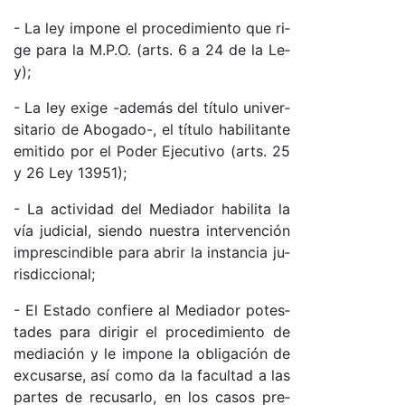
- La ley im­po­ne el pro­ce­di­mien­to que ri­
ge pa­ra la M.­P.O. (ar­ts. 6 a 24 de la Le­
y);
- La ley exi­ge -a­de­más del tí­tu­lo uni­ver­
si­ta­rio de Abo­ga­do­-, el tí­tu­lo ha­bi­li­tan­te
emi­ti­do por el Po­der Eje­cu­ti­vo (ar­ts. 25
y 26 Ley 13951);
- La ac­ti­vi­dad del Me­dia­dor ha­bi­li­ta la
vía ju­di­cia­l, sien­do nues­tra in­ter­ven­ción
im­pres­cin­di­ble pa­ra abrir la ins­tan­cia ju­
ris­dic­cio­na­l;
- El Es­ta­do con­fie­re al Me­dia­dor po­tes­
ta­des pa­ra di­ri­gir el pro­ce­di­mien­to de
me­dia­ción y le im­po­ne la obli­ga­ción de
ex­cu­sar­se, así co­mo da la fa­cul­tad a las
par­tes de re­cu­sar­lo, en los ca­sos pre­