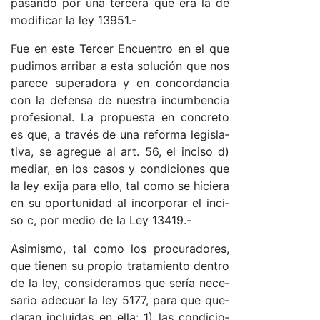
pa­san­do por una ter­ce­ra que era la de
mo­di­fi­car la ley 13951.-
Fue en es­te Ter­cer En­cuen­tro en el que
pu­di­mos arri­bar a es­ta so­lu­ción que nos
pa­re­ce su­pe­ra­do­ra y en con­cor­dan­cia
con la de­fen­sa de nues­tra in­cum­ben­cia
pro­fe­sio­na­l. La pro­pues­ta en con­cre­to
es que, a tra­vés de una re­for­ma le­gis­la­
ti­va, se agre­gue al ar­t. 56, el in­ci­so d)
me­dia­r, en los ca­sos y con­di­cio­nes que
la ley exi­ja pa­ra ello, tal co­mo se hi­cie­ra
en su opor­tu­ni­dad al in­cor­po­rar el in­ci­
so c, por me­dio de la Ley 13419.-
Asi­mis­mo, tal co­mo los pro­cu­ra­do­res,
que tie­nen su pro­pio tra­ta­mien­to den­tro
de la le­y, con­si­de­ra­mos que se­ría ne­ce­
sa­rio ade­cuar la ley 5177, pa­ra que que­
da­ran in­clui­das en ella: 1) las con­di­cio­