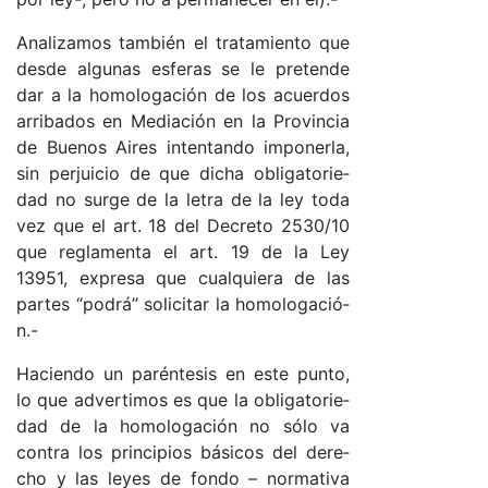
Ana­li­za­mos tam­bién el tra­ta­mien­to que
des­de al­gu­nas es­fe­ras se le pre­ten­de
dar a la ho­mo­lo­ga­ción de los acuer­dos
arri­ba­dos en Me­dia­ción en la Pro­vin­cia
de Bue­nos Ai­res in­ten­tan­do im­po­ner­la,
sin per­jui­cio de que di­cha obli­ga­to­rie­
dad no sur­ge de la le­tra de la ley to­da
vez que el ar­t. 18 del De­cre­to 2530/10
que re­gla­men­ta el ar­t. 19 de la Ley
13951, ex­pre­sa que cual­quie­ra de las
par­tes “po­drá” so­li­ci­tar la ho­mo­lo­ga­ció­
n.-
Ha­cien­do un pa­rén­te­sis en es­te pun­to,
lo que ad­ver­ti­mos es que la obli­ga­to­rie­
dad de la ho­mo­lo­ga­ción no só­lo va
contra los prin­ci­pios bá­si­cos del de­re­
cho y las le­yes de fon­do – nor­ma­ti­va