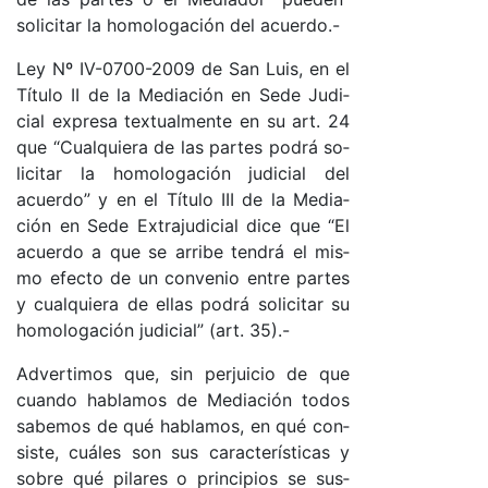
so­li­ci­tar la ho­mo­lo­ga­ción del acuer­do­.-
Ley Nº IV-0700-2009 de San Luis, en el
Tí­tu­lo II de la Me­dia­ción en Se­de Ju­di­
cial ex­pre­sa tex­tual­men­te en su ar­t. 24
que “Cual­quie­ra de las par­tes po­drá so­
li­ci­tar la ho­mo­lo­ga­ción ju­di­cial del
acuer­do” y en el Tí­tu­lo III de la Me­dia­
ción en Se­de Ex­tra­ju­di­cial di­ce que “El
acuer­do a que se arri­be ten­drá el mis­
mo efec­to de un con­ve­nio en­tre par­tes
y cual­quie­ra de ellas po­drá so­li­ci­tar su
ho­mo­lo­ga­ción ju­di­cia­l” (ar­t. 35).-
Ad­ver­ti­mos que, sin per­jui­cio de que
cuan­do ha­bla­mos de Me­dia­ción to­dos
sa­be­mos de qué ha­bla­mo­s, en qué con­
sis­te, cuá­les son sus ca­rac­te­rís­ti­cas y
so­bre qué pi­la­res o prin­ci­pios se sus­