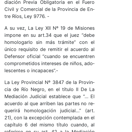
dia­ción Pre­via Obli­ga­to­ria en el Fue­ro
Ci­vil y Co­mer­cial de la Pro­vin­cia de En­
tre Río­s, Ley 9776. -
A su ve­z, La Ley XII Nº 19 de Mi­sio­nes
im­po­ne en su ar­t.34 que el juez “de­be
ho­mo­lo­gar­lo sin más trá­mi­te” con el
úni­co re­qui­si­to de re­mi­tir el acuer­do al
De­fen­sor ofi­cial “cuan­do se en­cuen­tren
com­pro­me­ti­dos in­te­re­ses de ni­ño­s, ado­
les­cen­tes o in­ca­pa­ce­s”.-
La Ley Pro­vin­cial Nº 3847 de la Pro­vin­
cia de Río Ne­gro, en el tí­tu­lo II De La
Me­dia­ción Ju­di­cial es­ta­ble­ce que “… El
acuer­do al que arri­ben las par­tes no re­
que­ri­rá ho­mo­lo­ga­ción ju­di­cia­l…” (ar­t.
21), con la ex­cep­ción con­tem­pla­da en el
ca­pí­tu­lo 6 del mis­mo tí­tu­lo cuan­do, al
re­fe­rir­se en su ar­t. 42 a la Me­dia­ción