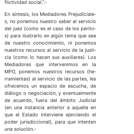
flic­ti­vi­dad so­cia­l.”.-
En sín­te­sis, los Me­dia­do­res Pre­ju­di­cia­le­
s, no po­ne­mos nues­tro sa­ber al ser­vi­cio
del juez (co­mo es el ca­so de los pe­ri­to­
s) pa­ra ilus­trar­lo en al­gún te­ma que sea
de nues­tro co­no­ci­mien­to, ni po­ne­mos
nues­tros re­cur­sos al ser­vi­cio de la jus­ti­
cia (co­mo lo ha­cen sus au­xi­lia­res). Los
Me­dia­do­res que in­ter­ve­ni­mos en la
MPO, po­ne­mos nues­tros re­cur­sos (he­
rra­mien­ta­s) al ser­vi­cio de las par­tes, les
ofre­ce­mos un es­pa­cio de es­cu­cha, de
diá­lo­go o ne­go­cia­ció­n, y even­tual­men­te
de acuer­do, fue­ra del ám­bi­to Ju­di­cial
(en una ins­tan­cia an­te­rior a aque­lla en
que el Es­ta­do in­ter­vie­ne ejer­cien­do el
po­der ju­ris­dic­cio­na­l), pa­ra que in­ten­ten
una so­lu­ció­n.-