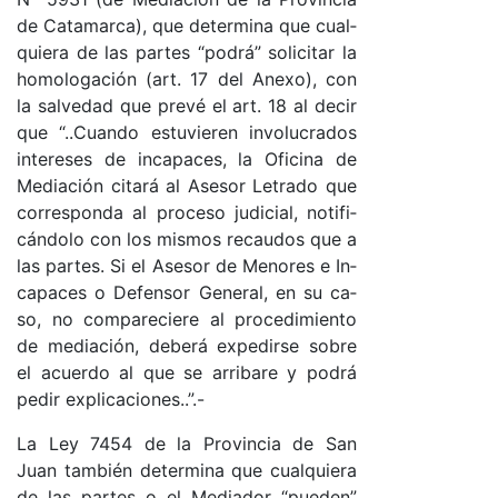
de Ca­ta­mar­ca), que de­ter­mi­na que cual­
quie­ra de las par­tes “po­drá” so­li­ci­tar la
ho­mo­lo­ga­ción (ar­t. 17 del Anexo­), con
la sal­ve­dad que pre­vé el ar­t. 18 al de­cir
que “..­Cuan­do es­tu­vie­ren in­vo­lu­cra­dos
in­te­re­ses de in­ca­pa­ce­s, la Ofi­ci­na de
Me­dia­ción ci­ta­rá al Ase­sor Le­tra­do que
co­rres­pon­da al pro­ce­so ju­di­cia­l, no­ti­fi­
cán­do­lo con los mis­mos re­cau­dos que a
las par­tes. Si el Ase­sor de Me­no­res e In­
ca­pa­ces o De­fen­sor Ge­ne­ra­l, en su ca­
so, no com­pa­re­cie­re al pro­ce­di­mien­to
de me­dia­ció­n, de­be­rá ex­pe­dir­se so­bre
el acuer­do al que se arri­ba­re y po­drá
pe­dir ex­pli­ca­cio­nes..”.-
La Ley 7454 de la Pro­vin­cia de San
Juan tam­bién de­ter­mi­na que cual­quie­ra
de las par­tes o el Me­dia­dor “pue­den”