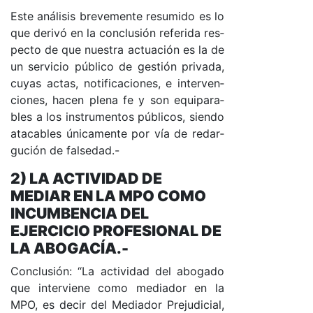
Es­te aná­li­sis bre­ve­men­te re­su­mi­do es lo
que de­ri­vó en la con­clu­sión re­fe­ri­da res­
pec­to de que nues­tra ac­tua­ción es la de
un ser­vi­cio pú­bli­co de ges­tión pri­va­da,
cu­yas ac­ta­s, no­ti­fi­ca­cio­nes, e in­ter­ven­
cio­nes, ha­cen ple­na fe y son equi­pa­ra­
bles a los ins­tru­men­tos pú­bli­co­s, sien­do
ata­ca­bles úni­ca­men­te por vía de re­dar­
gu­ción de fal­se­da­d.-
2) LA ACTIVIDAD DE
MEDIAR EN LA MPO COMO
INCUMBENCIA DEL
EJERCICIO PROFESIONAL DE
LA ABOGACÍA.-
Con­clu­sió­n: “La ac­ti­vi­dad del abo­ga­do
que in­ter­vie­ne co­mo me­dia­dor en la
MPO, es de­cir del Me­dia­dor Pre­ju­di­cia­l,