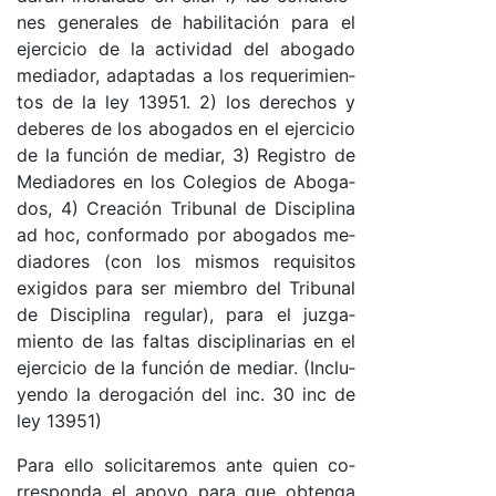
nes ge­ne­ra­les de ha­bi­li­ta­ción pa­ra el
ejer­ci­cio de la ac­ti­vi­dad del abo­ga­do
me­dia­do­r, adap­ta­das a los re­que­ri­mien­
tos de la ley 13951. 2) los de­re­chos y
de­be­res de los abo­ga­dos en el ejer­ci­cio
de la fun­ción de me­dia­r, 3) Re­gis­tro de
Me­dia­do­res en los Co­le­gios de Abo­ga­
do­s, 4) Crea­ción Tri­bu­nal de Dis­ci­pli­na
ad ho­c, con­for­ma­do por abo­ga­dos me­
dia­do­res (con los mis­mos re­qui­si­tos
exi­gi­dos pa­ra ser miem­bro del Tri­bu­nal
de Dis­ci­pli­na re­gu­la­r), pa­ra el juz­ga­
mien­to de las fal­tas dis­ci­pli­na­rias en el
ejer­ci­cio de la fun­ción de me­dia­r. (In­clu­
yen­do la de­ro­ga­ción del in­c. 30 inc de
ley 13951)
Pa­ra ello so­li­ci­ta­re­mos an­te quien co­
rres­pon­da el apo­yo pa­ra que ob­ten­ga