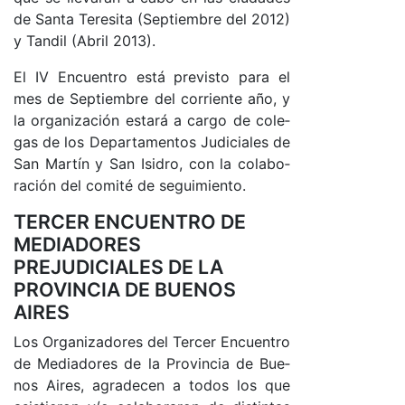
de San­ta Te­re­si­ta (Sep­tiem­bre del 2012)
y Tan­dil (A­bril 2013).
El IV En­cuen­tro es­tá pre­vis­to pa­ra el
mes de Sep­tiem­bre del co­rrien­te año, y
la or­ga­ni­za­ción es­ta­rá a car­go de co­le­
gas de los De­par­ta­men­tos Ju­di­cia­les de
San Mar­tín y San Isi­dro, con la co­la­bo­
ra­ción del co­mi­té de se­gui­mien­to.
TERCER ENCUENTRO DE
MEDIADORES
PREJUDICIALES DE LA
PROVINCIA DE BUENOS
AIRES
Los Or­ga­ni­za­do­res del Ter­cer En­cuen­tro
de Me­dia­do­res de la Pro­vin­cia de Bue­
nos Ai­res, agra­de­cen a to­dos los que