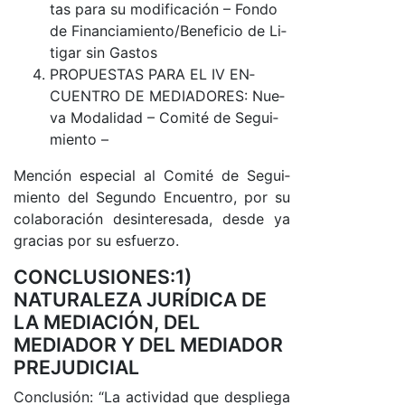
tas pa­ra su mo­di­fi­ca­ción – Fon­do
de Fi­nan­cia­mien­to­/­Be­ne­fi­cio de Li­
ti­gar sin Gas­tos
PRO­PUES­TAS PA­RA EL IV EN­
CUEN­TRO DE ME­DIA­DO­RES: Nue­
va Mo­da­li­dad – Co­mi­té de Se­gui­
mien­to –
Men­ción es­pe­cial al Co­mi­té de Se­gui­
mien­to del Se­gun­do En­cuen­tro, por su
co­la­bo­ra­ción de­sin­te­re­sa­da, des­de ya
gra­cias por su es­fuer­zo.
CONCLUSIONES:1)
NATURALEZA JURÍDICA DE
LA MEDIACIÓN, DEL
MEDIADOR Y DEL MEDIADOR
PREJUDICIAL
Con­clu­sió­n: “La ac­ti­vi­dad que des­plie­ga