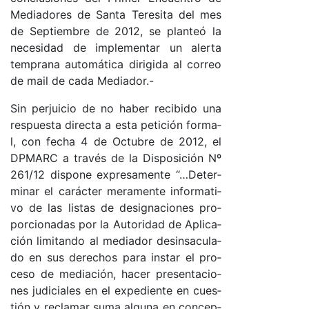
Me­dia­do­res de San­ta Te­re­si­ta del mes
de Sep­tiem­bre de 2012, se plan­teó la
ne­ce­si­dad de im­ple­men­tar un aler­ta
tem­pra­na au­to­má­ti­ca di­ri­gi­da al co­rreo
de mail de ca­da Me­dia­do­r.-
Sin per­jui­cio de no ha­ber re­ci­bi­do una
res­pues­ta di­rec­ta a es­ta pe­ti­ción for­ma­
l, con fe­cha 4 de Oc­tu­bre de 2012, el
DPMARC a tra­vés de la Dis­po­si­ción Nº
261/12 dis­po­ne ex­pre­sa­men­te “…­De­ter­
mi­nar el ca­rác­ter me­ra­men­te in­for­ma­ti­
vo de las lis­tas de de­sig­na­cio­nes pro­
por­cio­na­das por la Au­to­ri­dad de Apli­ca­
ción li­mi­tan­do al me­dia­dor de­sin­sa­cu­la­
do en sus de­re­chos pa­ra ins­tar el pro­
ce­so de me­dia­ció­n, ha­cer pre­sen­ta­cio­
nes ju­di­cia­les en el ex­pe­dien­te en cues­
tión y re­cla­mar su­ma al­gu­na en con­cep­