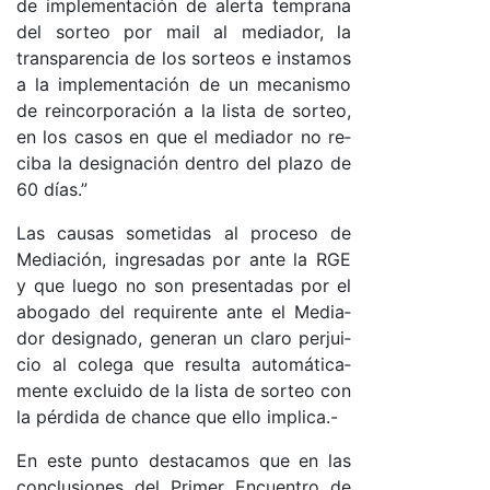
de im­ple­men­ta­ción de aler­ta tem­pra­na
del sor­teo por mail al me­dia­do­r, la
trans­pa­ren­cia de los sor­teos e ins­ta­mos
a la im­ple­men­ta­ción de un me­ca­nis­mo
de rein­cor­po­ra­ción a la lis­ta de sor­teo,
en los ca­sos en que el me­dia­dor no re­
ci­ba la de­sig­na­ción den­tro del pla­zo de
60 día­s.”
Las cau­sas so­me­ti­das al pro­ce­so de
Me­dia­ció­n, in­gre­sa­das por an­te la RGE
y que lue­go no son pre­sen­ta­das por el
abo­ga­do del re­qui­ren­te an­te el Me­dia­
dor de­sig­na­do, ge­ne­ran un cla­ro per­jui­
cio al co­le­ga que re­sul­ta au­to­má­ti­ca­
men­te ex­clui­do de la lis­ta de sor­teo con
la pér­di­da de chan­ce que ello im­pli­ca.-
En es­te pun­to des­ta­ca­mos que en las
con­clu­sio­nes del Pri­mer En­cuen­tro de