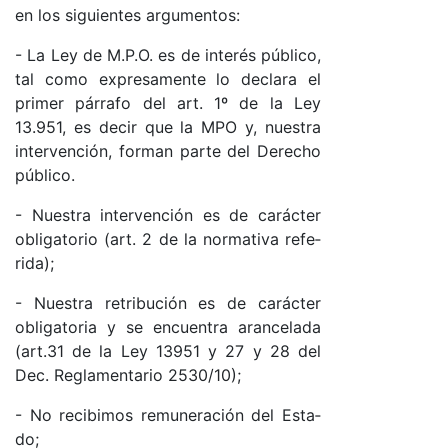
en los si­guien­tes ar­gu­men­to­s:
- La Ley de M.­P.O. es de in­te­rés pú­bli­co,
tal co­mo ex­pre­sa­men­te lo de­cla­ra el
pri­mer pá­rra­fo del ar­t. 1º de la Ley
13.951, es de­cir que la MPO y, nues­tra
in­ter­ven­ció­n, for­man par­te del De­re­cho
pú­bli­co.
- Nues­tra in­ter­ven­ción es de ca­rác­ter
obli­ga­to­rio (ar­t. 2 de la nor­ma­ti­va re­fe­
ri­da);
- Nues­tra re­tri­bu­ción es de ca­rác­ter
obli­ga­to­ria y se en­cuen­tra aran­ce­la­da
(ar­t.31 de la Ley 13951 y 27 y 28 del
De­c. Re­gla­men­ta­rio 2530/10);
- No re­ci­bi­mos re­mu­ne­ra­ción del Es­ta­
do;