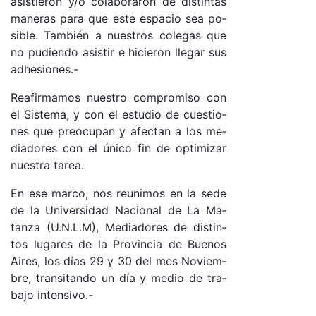
asis­tie­ron y/o co­la­bo­ra­ron de dis­tin­tas
ma­ne­ras pa­ra que es­te es­pa­cio sea po­
si­ble. Tam­bién a nues­tros co­le­gas que
no pu­dien­do asis­tir e hi­cie­ron lle­gar sus
adhe­sio­nes.-
Rea­fir­ma­mos nues­tro com­pro­mi­so con
el Sis­te­ma, y con el es­tu­dio de cues­tio­
nes que preo­cu­pan y afec­tan a los me­
dia­do­res con el úni­co fin de op­ti­mi­zar
nues­tra ta­rea.
En ese mar­co, nos reu­ni­mos en la se­de
de la Uni­ver­si­dad Na­cio­nal de La Ma­
tan­za (U.N.­L.­M), Me­dia­do­res de dis­tin­
tos lu­ga­res de la Pro­vin­cia de Bue­nos
Ai­res, los días 29 y 30 del mes No­viem­
bre, tran­si­tan­do un día y me­dio de tra­
ba­jo in­ten­si­vo­.-