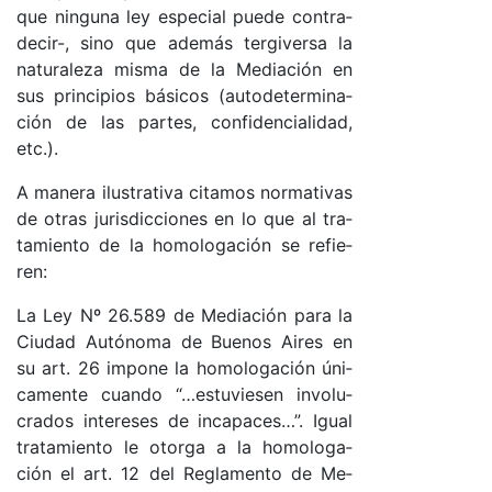
que nin­gu­na ley es­pe­cial pue­de contra­
de­ci­r-, sino que ade­más ter­gi­ver­sa la
na­tu­ra­le­za mis­ma de la Me­dia­ción en
sus prin­ci­pios bá­si­cos (au­to­de­ter­mi­na­
ción de las par­tes, con­fi­den­cia­li­da­d,
etc.).
A ma­ne­ra ilus­tra­ti­va ci­ta­mos nor­ma­ti­vas
de otras ju­ris­dic­cio­nes en lo que al tra­
ta­mien­to de la ho­mo­lo­ga­ción se re­fie­
ren:
La Ley Nº 26.589 de Me­dia­ción pa­ra la
Ciu­dad Au­tó­no­ma de Bue­nos Ai­res en
su ar­t. 26 im­po­ne la ho­mo­lo­ga­ción úni­
ca­men­te cuan­do “…es­tu­vie­sen in­vo­lu­
cra­dos in­te­re­ses de in­ca­pa­ce­s…”. Igual
tra­ta­mien­to le otor­ga a la ho­mo­lo­ga­
ción el ar­t. 12 del Re­gla­men­to de Me­