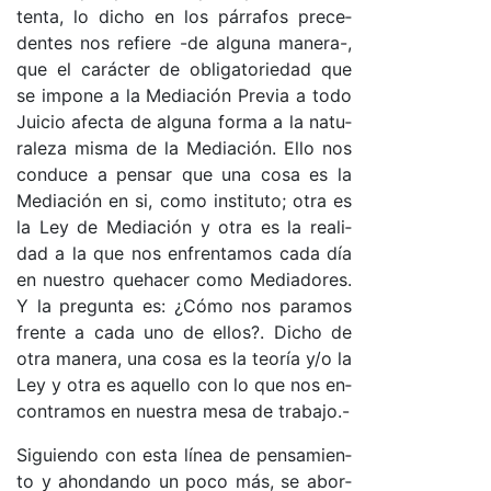
ten­ta, lo di­cho en los pá­rra­fos pre­ce­
den­tes nos re­fie­re -de al­gu­na ma­ne­ra-,
que el ca­rác­ter de obli­ga­to­rie­dad que
se im­po­ne a la Me­dia­ción Pre­via a to­do
Jui­cio afec­ta de al­gu­na for­ma a la na­tu­
ra­le­za mis­ma de la Me­dia­ció­n. Ello nos
con­du­ce a pen­sar que una co­sa es la
Me­dia­ción en si, co­mo ins­ti­tu­to; otra es
la Ley de Me­dia­ción y otra es la rea­li­
dad a la que nos en­fren­ta­mos ca­da día
en nues­tro que­ha­cer co­mo Me­dia­do­res.
Y la pre­gun­ta es: ¿Có­mo nos pa­ra­mos
fren­te a ca­da uno de ello­s?. Di­cho de
otra ma­ne­ra, una co­sa es la teo­ría y/o la
Ley y otra es aque­llo con lo que nos en­
contra­mos en nues­tra me­sa de tra­ba­jo­.-
Si­guien­do con es­ta lí­nea de pen­sa­mien­
to y ahon­dan­do un po­co má­s, se abor­