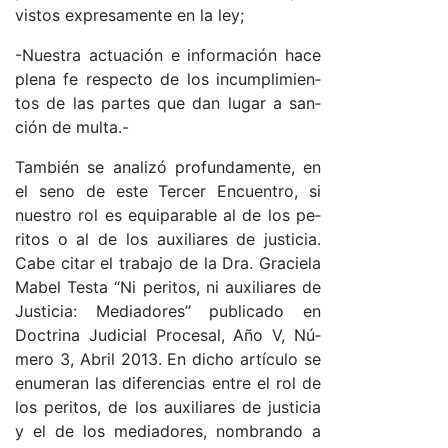
vis­tos ex­pre­sa­men­te en la le­y;
-Nues­tra ac­tua­ción e in­for­ma­ción ha­ce
ple­na fe res­pec­to de los in­cum­pli­mien­
tos de las par­tes que dan lu­gar a san­
ción de mul­ta.-
Tam­bién se ana­li­zó pro­fun­da­men­te, en
el seno de es­te Ter­cer En­cuen­tro, si
nues­tro rol es equi­pa­ra­ble al de los pe­
ri­tos o al de los au­xi­lia­res de jus­ti­cia.
Ca­be ci­tar el tra­ba­jo de la Dra. Gra­cie­la
Ma­bel Tes­ta “Ni pe­ri­to­s, ni au­xi­lia­res de
Jus­ti­cia: Me­dia­do­res” pu­bli­ca­do en
Doc­tri­na Ju­di­cial Pro­ce­sal, Año V, Nú­
me­ro 3, Abril 2013. En di­cho ar­tícu­lo se
enu­me­ran las di­fe­ren­cias en­tre el rol de
los pe­ri­to­s, de los au­xi­lia­res de jus­ti­cia
y el de los me­dia­do­res, nom­bran­do a