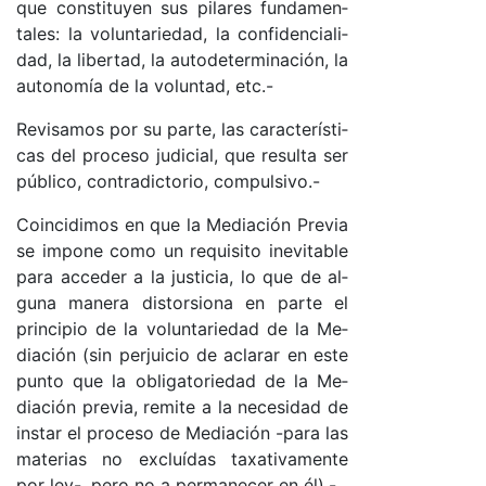
que cons­ti­tu­yen sus pi­la­res fun­da­men­
ta­le­s: la vo­lun­ta­rie­da­d, la con­fi­den­cia­li­
da­d, la li­ber­ta­d, la au­to­de­ter­mi­na­ció­n, la
au­to­no­mía de la vo­lun­ta­d, etc.-
Re­vi­sa­mos por su par­te, las ca­rac­te­rís­ti­
cas del pro­ce­so ju­di­cia­l, que re­sul­ta ser
pú­bli­co, contra­dic­to­rio, com­pul­si­vo­.-
Coin­ci­di­mos en que la Me­dia­ción Pre­via
se im­po­ne co­mo un re­qui­si­to ine­vi­ta­ble
pa­ra ac­ce­der a la jus­ti­cia, lo que de al­
gu­na ma­ne­ra dis­tor­sio­na en par­te el
prin­ci­pio de la vo­lun­ta­rie­dad de la Me­
dia­ción (sin per­jui­cio de acla­rar en es­te
pun­to que la obli­ga­to­rie­dad de la Me­
dia­ción pre­via, re­mi­te a la ne­ce­si­dad de
ins­tar el pro­ce­so de Me­dia­ción -pa­ra las
ma­te­rias no ex­cluí­das ta­xa­ti­va­men­te
por le­y-, pe­ro no a per­ma­ne­cer en él).-