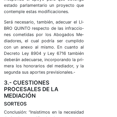
es­ta­do par­la­men­ta­rio un pro­yec­to que
con­tem­ple es­tas mo­di­fi­ca­cio­nes.
Se­rá ne­ce­sa­rio, tam­bién, ade­cuar el LI­
BRO QUIN­TO res­pec­to de las in­frac­cio­
nes co­me­ti­das por los Abo­ga­dos Me­
dia­do­res, el cual po­dría ser cum­pli­do
con un anexo al mis­mo. En cuan­to al
De­cre­to Ley 8904 y Ley 6716 tam­bién
de­be­rán ade­cuar­se, in­cor­po­ran­do la pri­
me­ra los ho­no­ra­rios del me­dia­do­r, y la
se­gun­da sus apor­tes pre­vi­sio­na­le­s.-
3.- CUESTIONES
PROCESALES DE LA
MEDIACIÓN
SORTEOS
Con­clu­sió­n: “In­sis­ti­mos en la ne­ce­si­dad