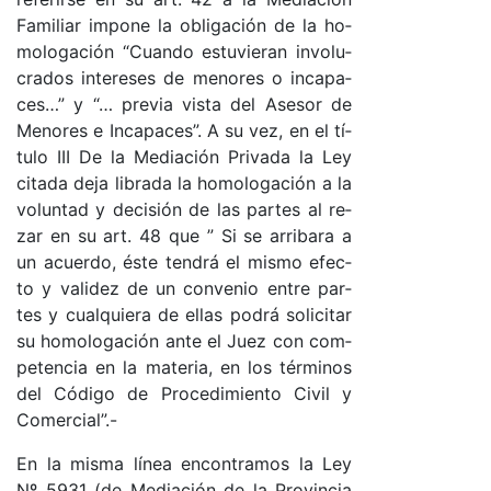
Fa­mi­liar im­po­ne la obli­ga­ción de la ho­
mo­lo­ga­ción “Cuan­do es­tu­vie­ran in­vo­lu­
cra­dos in­te­re­ses de me­no­res o in­ca­pa­
ce­s…” y “… pre­via vis­ta del Ase­sor de
Me­no­res e In­ca­pa­ce­s”. A su ve­z, en el tí­
tu­lo III De la Me­dia­ción Pri­va­da la Ley
ci­ta­da de­ja li­bra­da la ho­mo­lo­ga­ción a la
vo­lun­tad y de­ci­sión de las par­tes al re­
zar en su ar­t. 48 que ” Si se arri­ba­ra a
un acuer­do, és­te ten­drá el mis­mo efec­
to y va­li­dez de un con­ve­nio en­tre par­
tes y cual­quie­ra de ellas po­drá so­li­ci­tar
su ho­mo­lo­ga­ción an­te el Juez con com­
pe­ten­cia en la ma­te­ria, en los tér­mi­nos
del Có­di­go de Pro­ce­di­mien­to Ci­vil y
Co­mer­cia­l”.-
En la mis­ma lí­nea en­contra­mos la Ley
Nº 5931 (de Me­dia­ción de la Pro­vin­cia