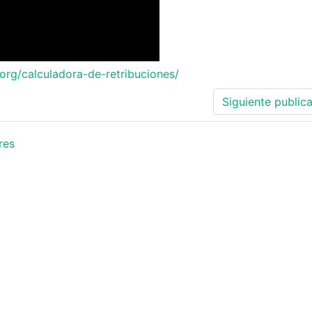
­g/­cal­cu­la­do­ra-­de-­re­tri­bu­cio­nes/
Siguiente public
res