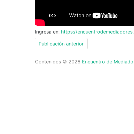
In­gre­sa en:
http­s://en­cuen­tro­de­me­dia­do­res.or
Publicación anterior
Contenidos © 2026
Encuentro de Mediado