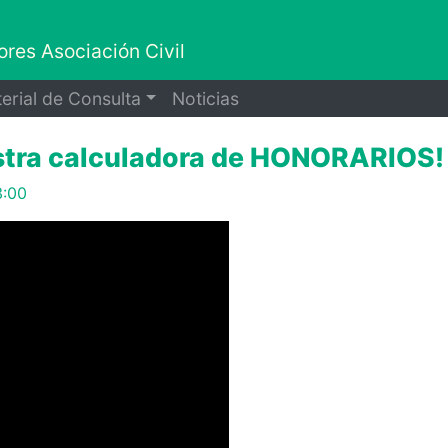
res Asociación Civil
erial de Consulta
Noticias
stra calculadora de HONORARIOS!
3:00