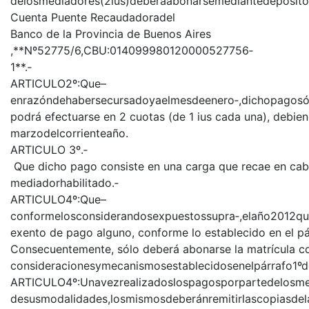
delosmediadores(2ius)deberáabonarsemediantedepósito
Cuenta Puente Recaudadoradel
Banco de la Provincia de Buenos Aires
,**Nº52775/6,CBU:014099980120000527756‐
1**.‐
ARTICULO2º:Que–
enrazóndehabersecursadoyaelmesdeenero‐,dichopagosó
podrá efectuarse en 2 cuotas (de 1 ius cada una), debi
marzodelcorrienteaño.
ARTICULO 3º.‐
Que dicho pago consiste en una carga que recae en ca
mediadorhabilitado.‐
ARTICULO4º:Que–
conformelosconsiderandosexpuestossupra‐,elaño2012q
exento de pago alguno, conforme lo establecido en el pár
Consecuentemente, sólo deberá abonarse la matrícula co
consideracionesymecanismosestablecidosenelpárrafo1ºd
ARTICULO4º:Unavezrealizadoslospagosporpartedelosme
desusmodalidades,losmismosdeberánremitirlascopiasdel