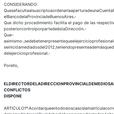
CONSIDERANDO:
QuesefacultaalsuscriptoaordenarlaaperturadeunaCuent
elBancodelaProvinciadeBuenosAires.‐
Que dicho procedimiento facilita el pago de las respecti
posteriorcontrolporpartedeéstaDirección.‐
Que–
asimismo‐,sedebetenerpresentequeelejercicioprofesiona
seinicióamediadosdel2012,teniendopresenteademásque
delejercicioprofesional.‐
Porello,
ELDIRECTORDELADIRECCIONPROVINCIALDEMEDIOS
CONFLICTOS
DISPONE
ARTICULO1º:Acordarqueentodosloscasoslamatrículacorre