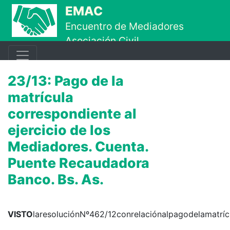
Ir al contenido principal
EMAC
Encuentro de Mediadores
Asociación Civil
23/13: Pago de la
matrícula
correspondiente al
ejercicio de los
Mediadores. Cuenta.
Puente Recaudadora
Banco. Bs. As.
VISTO
laresoluciónNº462/12conrelaciónalpagodelamatrí