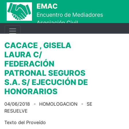
Ir al contenido principal
EMAC
Encuentro de Mediadores
Asociación Civil
CACACE , GISELA
LAURA C/
FEDERACIÓN
PATRONAL SEGUROS
S.A. S/ EJECUCIÓN DE
HONORARIOS
04/06/2018 - HO­MO­LO­GA­CION - SE
RE­SUEL­VE
Tex­to del Pro­veí­do