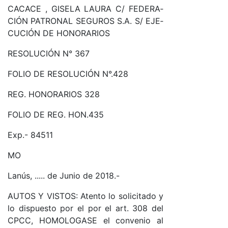
CACACE , GI­SE­LA LAU­RA C/ FE­DE­RA­
CIÓN PA­TRO­NAL SE­GU­ROS S.A. S/ EJE­
CU­CIÓN DE HO­NO­RA­RIOS
RE­SO­LU­CIÓN N° 367
FO­LIO DE RE­SO­LU­CIÓN N°.428
RE­G. HO­NO­RA­RIOS 328
FO­LIO DE RE­G. HO­N.435
Ex­p.- 84511
MO
La­nús, ..... de Ju­nio de 2018.-
AU­TOS Y VIS­TO­S: Aten­to lo so­li­ci­ta­do y
lo dis­pues­to por el por el ar­t. 308 del
CP­C­C, HO­MO­LO­GA­SE el con­ve­nio al