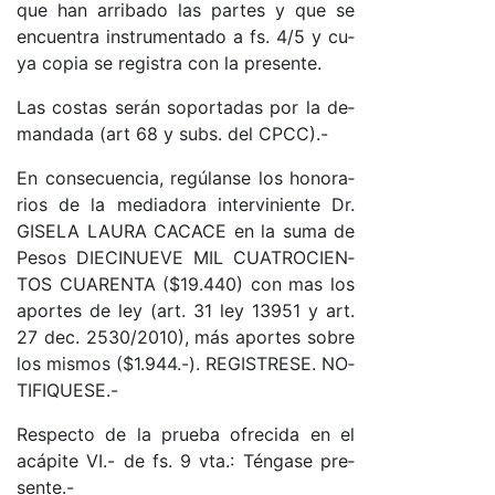
que han arri­ba­do las par­tes y que se
en­cuen­tra ins­tru­men­ta­do a fs. 4/5 y cu­
ya co­pia se re­gis­tra con la pre­sen­te.
Las cos­tas se­rán so­por­ta­das por la de­
man­da­da (art 68 y subs. del CP­C­C).-
En con­se­cuen­cia, re­gúlan­se los ho­no­ra­
rios de la me­dia­do­ra in­ter­vi­nien­te Dr.
GI­SE­LA LAU­RA CACACE en la su­ma de
Pe­sos DIE­CI­NUE­VE MIL CUA­TRO­CIEN­
TOS CUA­REN­TA ($19.440) con mas los
apor­tes de ley (ar­t. 31 ley 13951 y ar­t.
27 de­c. 2530/2010), más apor­tes so­bre
los mis­mos ($1.944.-). RE­GIS­TRE­SE. NO­
TI­FI­QUE­S­E.-
Res­pec­to de la prue­ba ofre­ci­da en el
acá­pi­te VI.- de fs. 9 vta.: Tén­ga­se pre­
sen­te.-