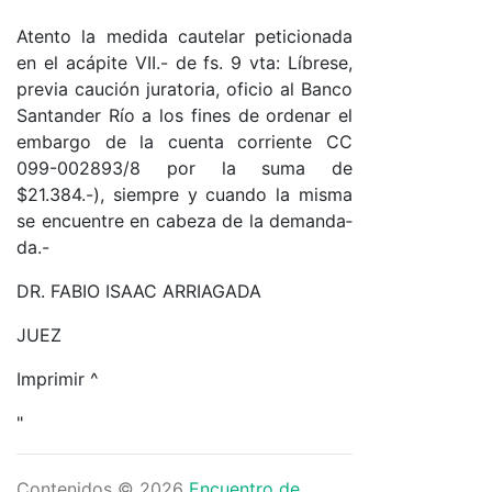
Aten­to la me­di­da cau­te­lar pe­ti­cio­na­da
en el acá­pi­te VI­I.- de fs. 9 vta: Lí­bre­se,
pre­via cau­ción ju­ra­to­ria, ofi­cio al Ban­co
San­tan­der Río a los fi­nes de or­de­nar el
em­bar­go de la cuen­ta co­rrien­te CC
099-002893/8 por la su­ma de
$21.384.-), siem­pre y cuan­do la mis­ma
se en­cuen­tre en ca­be­za de la de­man­da­
da.-
DR. FA­BIO ISAAC ARRIA­GA­DA
JUEZ
Im­pri­mir ^
"
Contenidos © 2026
Encuentro de