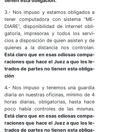
tie­nen es­ta obli­ga­ció­n.
3.- Nos im­pu­so y es­ta­mos obli­ga­dos a
te­ner com­pu­ta­do­ra con sis­te­ma “ME­
DIA­RE”, dis­po­ni­bi­li­dad de in­ter­net obli­
ga­to­ria, im­pre­so­ras y to­dos los ser­vi­
cios a dis­po­si­ción de quien asis­ten y de
quie­nes a la dis­tan­cia nos con­tro­lan.
Es­tá cla­ro que en esas odio­sas com­pa­
ra­cio­nes que ha­ce el Juez a quo los le­
tra­dos de par­tes no tie­nen es­ta obli­ga­
ción
4.- Nos im­pu­so y te­ne­mos una guar­dia
dia­ria en nues­tras ofi­ci­na­s, mí­ni­mo de 4
ho­ras dia­ria­s, obli­ga­to­ria­s, has­ta ha­ce
po­co ha­bía con­tro­les de las mis­ma­s.
Es­tá cla­ro que en esas odio­sas com­pa­
ra­cio­nes que ha­ce el Juez a quo los le­
tra­dos de par­tes no tie­nen es­ta obli­ga­