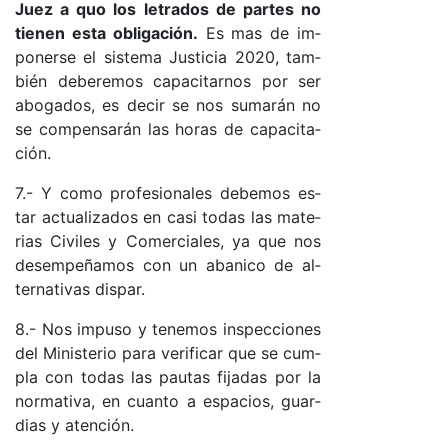
Juez a quo los le­tra­dos de par­tes no
tie­nen es­ta obli­ga­ció­n.
Es mas de im­
po­ner­se el sis­te­ma Jus­ti­cia 2020, tam­
bién de­be­re­mos ca­pa­ci­tar­nos por ser
abo­ga­do­s, es de­cir se nos su­ma­rán no
se com­pen­sa­rán las ho­ras de ca­pa­ci­ta­
ció­n.
7.- Y co­mo pro­fe­sio­na­les de­be­mos es­
tar ac­tua­li­za­dos en ca­si to­das las ma­te­
rias Ci­vi­les y Co­mer­cia­le­s, ya que nos
de­sem­pe­ña­mos con un aba­ni­co de al­
ter­na­ti­vas dis­pa­r.
8.- Nos im­pu­so y te­ne­mos ins­pec­cio­nes
del Mi­nis­te­rio pa­ra ve­ri­fi­car que se cum­
pla con to­das las pau­tas fi­ja­das por la
nor­ma­ti­va, en cuan­to a es­pa­cio­s, guar­
dias y aten­ció­n.