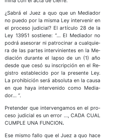
mi­na con el ac­ta de cie­rre.
¿Sa­brá el Juez a quo que un Me­dia­dor
no pue­do por la mis­ma Ley in­ter­ve­nir en
el pro­ce­so ju­di­cia­l? El ar­tícu­lo 28 de la
Ley 13951 sos­tie­ne: “… El Me­dia­dor no
po­drá ase­so­rar ni pa­tro­ci­nar a cual­quie­
ra de las par­tes in­ter­vi­nien­tes en la Me­
dia­ción du­ran­te el lap­so de un (1) año
des­de que ce­só su ins­crip­ción en el Re­
gis­tro es­ta­ble­ci­do por la pre­sen­te Le­y.
La prohi­bi­ción se­rá ab­so­lu­ta en la cau­sa
en que ha­ya in­ter­ve­ni­do co­mo Me­dia­
do­r… “.
Pre­ten­der que in­ter­ven­ga­mos en el pro­
ce­so ju­di­cial es un error …, CA­DA CUAL
CUM­PLE UNA FUN­CION
.
Ese mis­mo fa­llo que el Juez a quo ha­ce