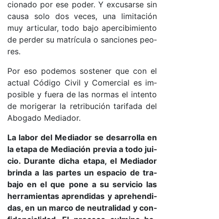
cio­na­do por ese po­de­r. Y ex­cu­sar­se sin
cau­sa so­lo dos ve­ce­s, una li­mi­ta­ción
muy ar­ti­cu­la­r, to­do ba­jo aper­ci­bi­mien­to
de per­der su ma­trí­cu­la o san­cio­nes peo­
res.
Por eso po­de­mos sos­te­ner que con el
ac­tual Có­di­go Ci­vil y Co­mer­cial es im­
po­si­ble y fue­ra de las nor­mas el in­ten­to
de mo­ri­ge­rar la re­tri­bu­ción ta­ri­fa­da del
Abo­ga­do Me­dia­do­r.
La la­bor del Me­dia­dor se de­sa­rro­lla en
la eta­pa de Me­dia­ción pre­via a to­do jui­
cio. Du­ran­te di­cha eta­pa, el Me­dia­dor
brin­da a las par­tes un es­pa­cio de tra­
ba­jo en el que po­ne a su ser­vi­cio las
he­rra­mien­tas apren­di­das y aprehen­di­
da­s, en un mar­co de neu­tra­li­dad y con­