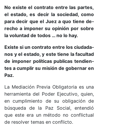
No exis­te el con­tra­to en­tre las par­tes,
el es­ta­do, es de­cir la so­cie­da­d, co­mo
pa­ra de­cir que el Juez a quo tie­ne de­
re­cho a im­po­ner su opi­nión por so­bre
la vo­lun­tad de to­dos … no lo ha­y.
Exis­te si un con­tra­to en­tre los ciu­da­da­
nos y el es­ta­do, y es­te tie­ne la fa­cul­tad
de im­po­ner po­lí­ti­cas pu­bli­cas ten­dien­
tes a cum­plir su mi­sión de go­ber­nar en
Pa­z.
La Me­dia­ción Pre­via Obli­ga­to­ria es una
he­rra­mien­ta del Po­der Eje­cu­ti­vo, quien,
en cum­pli­mien­to de su obli­ga­ción de
bús­que­da de la Paz So­cia­l, en­ten­dió
que es­te era un mé­to­do no con­flic­tual
de re­sol­ver te­mas en con­flic­to.