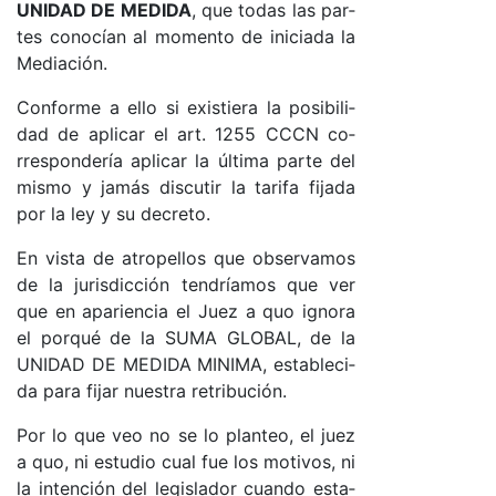
UNI­DAD DE ME­DI­DA
, que to­das las par­
tes co­no­cían al mo­men­to de ini­cia­da la
Me­dia­ció­n.
Con­for­me a ello si exis­tie­ra la po­si­bi­li­
dad de apli­car el ar­t. 1255 CC­CN co­
rres­pon­de­ría apli­car la úl­ti­ma par­te del
mis­mo y ja­más dis­cu­tir la ta­ri­fa fi­ja­da
por la ley y su de­cre­to.
En vis­ta de atro­pe­llos que ob­ser­va­mos
de la ju­ris­dic­ción ten­dría­mos que ver
que en apa­rien­cia el Juez a quo ig­no­ra
el por­qué de la SU­MA GLO­BA­L, de la
UNI­DAD DE ME­DI­DA MI­NI­MA, es­ta­ble­ci­
da pa­ra fi­jar nues­tra re­tri­bu­ció­n.
Por lo que veo no se lo plan­teo, el juez
a quo, ni es­tu­dio cual fue los mo­ti­vo­s, ni
la in­ten­ción del le­gis­la­dor cuan­do es­ta­