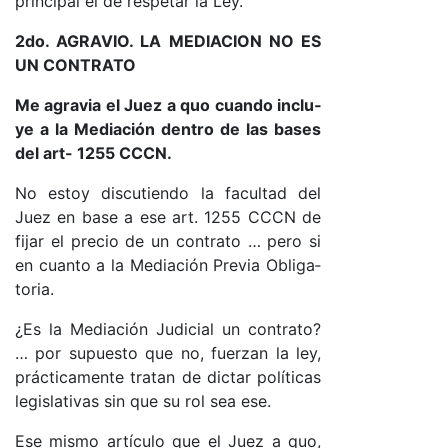
prin­ci­pal el de res­pe­tar la Le­y.
2do. AGRA­VIO. LA ME­DIA­CION NO ES
UN CON­TRA­TO
Me agra­via el Juez a quo cuan­do in­clu­
ye a la Me­dia­ción den­tro de las ba­ses
del ar­t- 1255 CC­C­N.
No es­toy dis­cu­tien­do la fa­cul­tad del
Juez en ba­se a ese ar­t. 1255 CC­CN de
fi­jar el pre­cio de un con­tra­to … pe­ro si
en cuan­to a la Me­dia­ción Pre­via Obli­ga­
to­ria.
¿Es la Me­dia­ción Ju­di­cial un con­tra­to?
… por su­pues­to que no, fuer­zan la le­y,
prác­ti­ca­men­te tra­tan de dic­tar po­lí­ti­cas
le­gis­la­ti­vas sin que su rol sea es­e.
Ese mis­mo ar­tícu­lo que el Juez a quo,