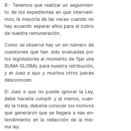
9.- Te­ne­mos que rea­li­zar un se­gui­mien­
to de los ex­pe­dien­tes en que in­ter­ve­ni­
mo­s, la ma­yo­ría de las ve­ces cuan­do no
hay acuer­do es­pe­rar años pa­ra el co­bro
de nues­tra re­mu­ne­ra­ció­n.
Co­mo se ob­ser­va hay un sin nú­me­ro de
cues­tio­nes que han si­do eva­lua­das por
los le­gis­la­do­res al mo­men­to de fi­jar una
SU­MA GLO­BAL pa­ra nues­tra re­tri­bu­ció­n,
y el Juez a quo y mu­chos otros jue­ces
des­co­no­cen.
El Juez a quo no pue­de ig­no­rar la Le­y,
de­be ha­cer­la cum­plir y al me­no­s, cuan­
do la tra­ta, de­be­ría co­no­cer los mo­ti­vos
que ge­ne­ra­ron que se lle­ga­ra a ese en­
ten­di­mien­to en la re­dac­ción de la mis­
ma le­y.