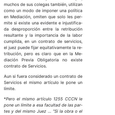
mu­chos de sus co­le­gas tam­bién, uti­li­zan
co­mo un mo­do de im­po­ner una po­lí­ti­ca
en Me­dia­ció­n, omi­ten que so­lo les per­
mi­te si exis­te una evi­den­te e injus­ti­fi­ca­
da des­pro­por­ción en­tre la re­tri­bu­ción
re­sul­tan­te y la im­por­tan­cia de la la­bor
cum­pli­da, en un con­tra­to de ser­vi­cio­s,
el juez pue­de fi­jar equi­ta­ti­va­men­te la re­
tri­bu­ció­n, pe­ro es cla­ro que en la Me­
dia­ción Pre­via Obli­ga­to­ria no exis­te
con­tra­to de Ser­vi­cio­s.
Aun si fue­ra con­si­de­ra­do un con­tra­to de
Ser­vi­cios el mis­mo ar­tícu­lo le po­ne un
lí­mi­te.
*
Pe­ro el mis­mo ar­tícu­lo 1255 CC­CN le
po­ne un lí­mi­te a esa fa­cul­tad de las par­
tes y del mis­mo Juez … “
Si la obra o el