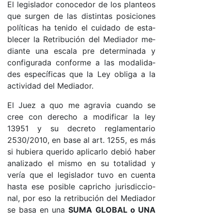
El le­gis­la­dor co­no­ce­dor de los plan­teos
que sur­gen de las dis­tin­tas po­si­cio­nes
po­lí­ti­cas ha te­ni­do el cui­da­do de es­ta­
ble­cer la Re­tri­bu­ción del Me­dia­dor me­
dian­te una es­ca­la pre de­ter­mi­na­da y
con­fi­gu­ra­da con­for­me a las mo­da­li­da­
des es­pe­cí­fi­cas que la Ley obli­ga a la
ac­ti­vi­dad del Me­dia­do­r.
El Juez a quo me agra­via cuan­do se
cree con de­re­cho a mo­di­fi­car la ley
13951 y su de­cre­to re­gla­men­ta­rio
2530/2010, en ba­se al ar­t. 1255, es más
si hu­bie­ra que­ri­do apli­car­lo de­bió ha­ber
ana­li­za­do el mis­mo en su to­ta­li­dad y
ve­ría que el le­gis­la­dor tu­vo en cuen­ta
has­ta ese po­si­ble ca­pri­cho ju­ris­dic­cio­
na­l, por eso la re­tri­bu­ción del Me­dia­dor
se ba­sa en una
SU­MA
GLO­BAL o UNA