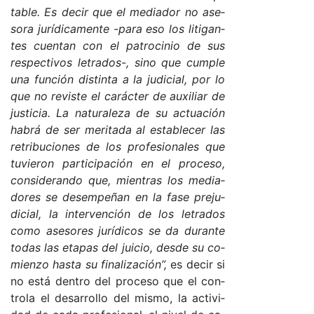
ta­ble. Es de­cir que el me­dia­dor no ase­
so­ra ju­rí­di­ca­men­te -pa­ra eso los li­ti­gan­
tes cuen­tan con el pa­tro­ci­nio de sus
res­pec­ti­vos le­tra­do­s-, sino que cum­ple
una fun­ción dis­tin­ta a la ju­di­cia­l, por lo
que no re­vis­te el ca­rác­ter de au­xi­liar de
jus­ti­cia. La na­tu­ra­le­za de su ac­tua­ción
ha­brá de ser me­ri­ta­da al es­ta­ble­cer las
re­tri­bu­cio­nes de los pro­fe­sio­na­les que
tu­vie­ron par­ti­ci­pa­ción en el pro­ce­so,
con­si­de­ran­do que, mien­tras los me­dia­
do­res se de­sem­pe­ñan en la fa­se pre­ju­
di­cia­l, la in­ter­ven­ción de los le­tra­dos
co­mo ase­so­res ju­rí­di­cos se da du­ran­te
to­das las eta­pas del jui­cio, des­de su co­
mien­zo has­ta su fi­na­li­za­ció­n”,
es de­cir si
no es­tá den­tro del pro­ce­so que el con­
tro­la el de­sa­rro­llo del mis­mo, la ac­ti­vi­