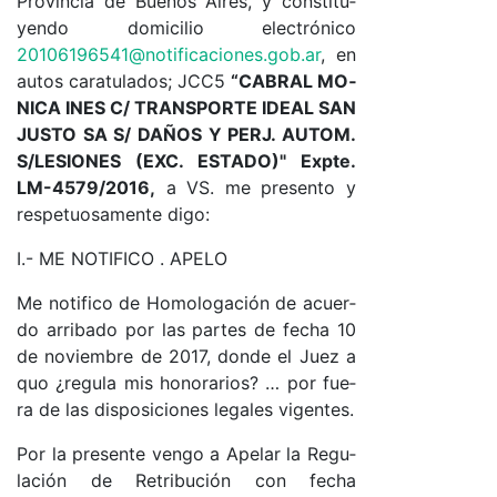
Pro­vin­cia de Bue­nos Ai­res, y cons­ti­tu­
yen­do do­mi­ci­lio elec­tró­ni­co
20106196541@­no­ti­fi­ca­cio­nes.­go­b.ar
, en
au­tos ca­ra­tu­la­do­s; JC­C5
“CA­BRAL MO­
NI­CA INES C/ TRANS­POR­TE IDEAL SAN
JUS­TO SA S/ DA­ÑOS Y PER­J. AU­TO­M.
S/­LE­SIO­NES (EX­C. ES­TA­DO­)" Exp­te.
LM-4579/2016,
a VS. me pre­sen­to y
res­pe­tuo­sa­men­te di­go:
I.- ME NO­TI­FI­CO . APE­LO
Me no­ti­fi­co de Ho­mo­lo­ga­ción de acuer­
do arri­ba­do por las par­tes de fe­cha 10
de no­viem­bre de 2017, don­de el Juez a
quo ¿re­gu­la mis ho­no­ra­rio­s? … por fue­
ra de las dis­po­si­cio­nes le­ga­les vi­gen­tes.
Por la pre­sen­te ven­go a Ape­lar la Re­gu­
la­ción de Re­tri­bu­ción con fe­cha