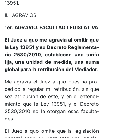
13951.
II.- AGRA­VIOS
1e­r. AGRA­VIO. FA­CUL­TAD LE­GIS­LA­TI­VA
El Juez a quo me agra­via al omi­tir que
la Ley 13951 y su De­cre­to Re­gla­men­ta­
rio 2530/2010, es­ta­ble­cen una ta­ri­fa
fi­ja, una uni­dad de me­di­da, una su­ma
glo­bal pa­ra la re­tri­bu­ción del Me­dia­do­r.
Me agra­via el Juez a quo pues ha pro­
ce­di­do a re­gu­lar mi re­tri­bu­ció­n, sin que
sea atri­bu­ción de es­te, y en el en­ten­di­
mien­to que la Ley 13951, y el De­cre­to
2530/2010 no le otor­gan esas fa­cul­ta­
des.
El Juez a quo omi­te que la le­gis­la­ción