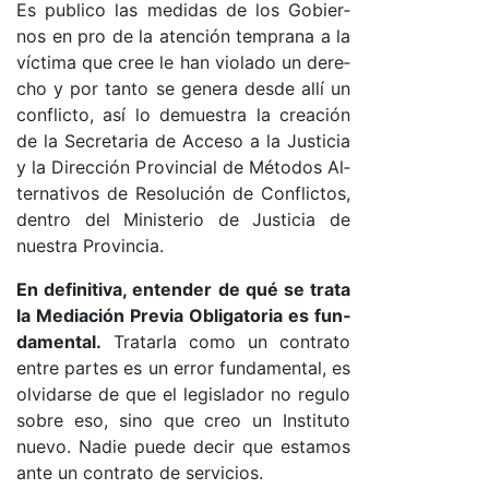
Es pu­bli­co las me­di­das de los Go­bier­
nos en pro de la aten­ción tem­pra­na a la
víc­ti­ma que cree le han vio­la­do un de­re­
cho y por tan­to se ge­ne­ra des­de allí un
con­flic­to, así lo de­mues­tra la crea­ción
de la Se­cre­ta­ria de Ac­ce­so a la Jus­ti­cia
y la Di­rec­ción Pro­vin­cial de Mé­to­dos Al­
ter­na­ti­vos de Re­so­lu­ción de Con­flic­to­s,
den­tro del Mi­nis­te­rio de Jus­ti­cia de
nues­tra Pro­vin­cia.
En de­fi­ni­ti­va, en­ten­der de qué se tra­ta
la Me­dia­ción Pre­via Obli­ga­to­ria es fun­
da­men­ta­l.
Tra­tar­la co­mo un con­tra­to
en­tre par­tes es un error fun­da­men­ta­l, es
ol­vi­dar­se de que el le­gis­la­dor no re­gu­lo
so­bre eso, sino que creo un Ins­ti­tu­to
nue­vo. Na­die pue­de de­cir que es­ta­mos
an­te un con­tra­to de ser­vi­cio­s.