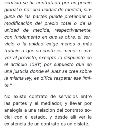
ser­vi­cio se ha con­tra­ta­do por un pre­cio
glo­bal o por una uni­dad de me­di­da, nin­
gu­na de las par­tes pue­de pre­ten­der la
mo­di­fi­ca­ción del pre­cio to­tal o de la
uni­dad de me­di­da, res­pec­ti­va­men­te,
con fun­da­men­to en que la obra, el ser­
vi­cio o la uni­dad exi­ge me­nos o más
tra­ba­jo o que su cos­to es me­nor o ma­
yor al pre­vis­to, ex­cep­to lo dis­pues­to en
el ar­tícu­lo 1091”,
por su­pues­to que en
una jus­ti­cia don­de el Juez se cree so­bre
la mis­ma le­y, es di­fí­cil res­pe­tar ese lí­mi­
te.
*
No exis­te con­tra­to de ser­vi­cios en­tre
las par­tes y el me­dia­do­r, y lle­var por
ana­lo­gía a una re­la­ción del con­tra­to so­
cial con el es­ta­do, y des­de allí ver la
exis­ten­cia de un con­tra­to es un dis­la­te.