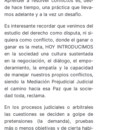
Apren­der a re­sol­ver con­flic­tos es, des­
de ha­ce tiem­po, una prác­ti­ca que lle­va­
mos ade­lan­te y a la vez un de­sa­fío.
Es in­te­re­san­te re­cor­dar que ve­ni­mos del
es­tu­dio del de­re­cho co­mo dis­pu­ta, ni si­
quie­ra co­mo con­flic­to, don­de el ga­nar o
ga­nar es la me­ta, HOY IN­TRO­DU­CI­MOS
en la so­cie­dad una cul­tu­ra sus­ten­ta­da
en la ne­go­cia­ció­n, el diá­lo­go, el em­po­
de­ra­mien­to, la em­pa­tía y la ca­pa­ci­dad
de ma­ne­jar nues­tros pro­pios con­flic­to­s,
sien­do la Me­dia­ción Pre­ju­di­cial Ju­di­cial
el ca­mino ha­cia esa Paz que la so­cie­
dad to­da, re­cla­ma.
En los pro­ce­sos ju­di­cia­les o ar­bi­tra­les
las cues­tio­nes se de­ci­den a gol­pe de
pre­ten­sio­nes (la de­man­da), prue­bas
más o me­nos ob­je­ti­vas y de cier­ta ha­bi­