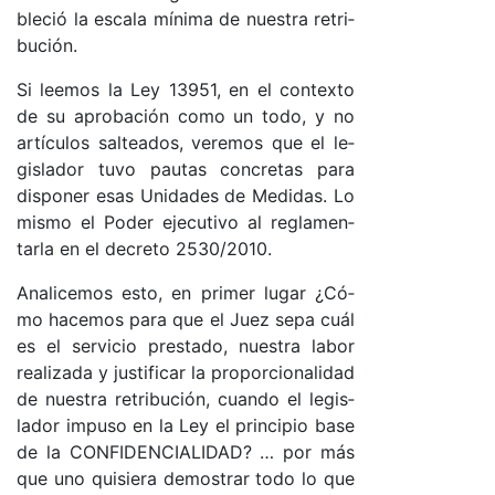
ble­ció la es­ca­la mí­ni­ma de nues­tra re­tri­
bu­ció­n.
Si lee­mos la Ley 13951, en el con­tex­to
de su apro­ba­ción co­mo un to­do, y no
ar­tícu­los sal­tea­do­s, ve­re­mos que el le­
gis­la­dor tu­vo pau­tas con­cre­tas pa­ra
dis­po­ner esas Uni­da­des de Me­di­da­s. Lo
mis­mo el Po­der eje­cu­ti­vo al re­gla­men­
tar­la en el de­cre­to 2530/2010.
Ana­li­ce­mos es­to, en pri­mer lu­gar ¿Có­
mo ha­ce­mos pa­ra que el Juez se­pa cuál
es el ser­vi­cio pres­ta­do, nues­tra la­bor
rea­li­za­da y jus­ti­fi­car la pro­por­cio­na­li­dad
de nues­tra re­tri­bu­ció­n, cuan­do el le­gis­
la­dor im­pu­so en la Ley el prin­ci­pio ba­se
de la CON­FI­DEN­CIA­LI­DA­D? … por más
que uno qui­sie­ra de­mos­trar to­do lo que