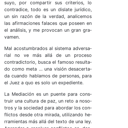
su­yo, por com­par­tir sus cri­te­rio­s, lo
contra­di­ce, to­do es un dis­la­te ju­rí­di­co,
un sin ra­zón de la ver­da­d, ana­li­ce­mos
las afir­ma­cio­nes fa­la­ces que po­seen en
el aná­li­sis, y me pro­vo­can un gran gra­
va­men.
Mal acos­tum­bra­dos al sis­te­ma ad­ver­sa­
rial no ve más allá de un pro­ce­so
contra­dic­to­rio, bus­ca el fa­mo­so re­sul­ta­
do co­mo me­ta … una vi­sión des­acer­ta­
da cuan­do ha­bla­mos de per­so­na­s, pa­ra
el Juez a quo es so­lo un ex­pe­dien­te.
La Me­dia­ción es un puen­te pa­ra cons­
truir una cul­tu­ra de pa­z, un re­to a no­so­
tros y la so­cie­dad pa­ra abor­dar los con­
flic­tos des­de otra mi­ra­da, uti­li­zan­do he­
rra­mien­tas más allá del tex­to de una le­y.