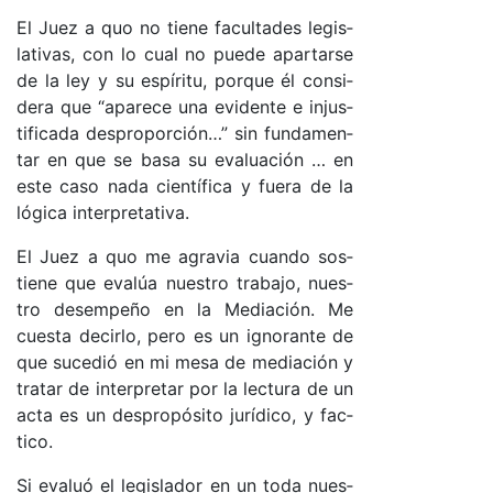
El Juez a quo no tie­ne fa­cul­ta­des le­gis­
la­ti­va­s, con lo cual no pue­de apar­tar­se
de la ley y su es­píri­tu, por­que él con­si­
de­ra que “a­pa­re­ce una evi­den­te e injus­
ti­fi­ca­da des­pro­por­ció­n…” sin fun­da­men­
tar en que se ba­sa su eva­lua­ción … en
es­te ca­so na­da cien­tí­fi­ca y fue­ra de la
ló­gi­ca in­ter­pre­ta­ti­va.
El Juez a quo me agra­via cuan­do sos­
tie­ne que eva­lúa nues­tro tra­ba­jo, nues­
tro de­sem­pe­ño en la Me­dia­ció­n. Me
cues­ta de­cir­lo, pe­ro es un ig­no­ran­te de
que su­ce­dió en mi me­sa de me­dia­ción y
tra­tar de in­ter­pre­tar por la lec­tu­ra de un
ac­ta es un des­pro­pó­si­to ju­rí­di­co, y fac­
ti­co.
Si eva­luó el le­gis­la­dor en un to­da nues­