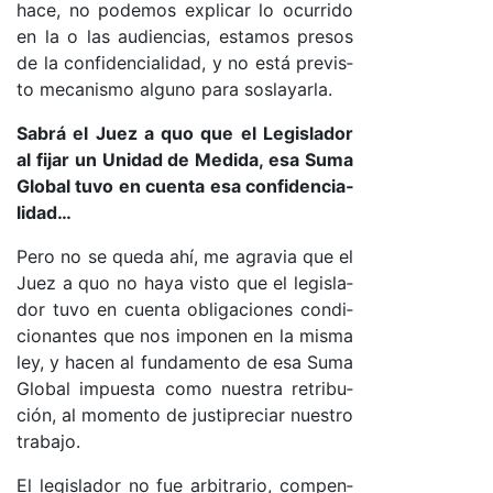
ha­ce, no po­de­mos ex­pli­car lo ocu­rri­do
en la o las au­dien­cia­s, es­ta­mos pre­sos
de la con­fi­den­cia­li­da­d, y no es­tá pre­vis­
to me­ca­nis­mo al­guno pa­ra sos­la­yar­la.
Sa­brá el Juez a quo que el Le­gis­la­dor
al fi­jar un Uni­dad de Me­di­da, esa Su­ma
Glo­bal tu­vo en cuen­ta esa con­fi­den­cia­
li­da­d…
Pe­ro no se que­da ahí, me agra­via que el
Juez a quo no ha­ya vis­to que el le­gis­la­
dor tu­vo en cuen­ta obli­ga­cio­nes con­di­
cio­nan­tes que nos im­po­nen en la mis­ma
le­y, y ha­cen al fun­da­men­to de esa Su­ma
Glo­bal im­pues­ta co­mo nues­tra re­tri­bu­
ció­n, al mo­men­to de jus­ti­pre­ciar nues­tro
tra­ba­jo.
El le­gis­la­dor no fue ar­bi­tra­rio, com­pen­