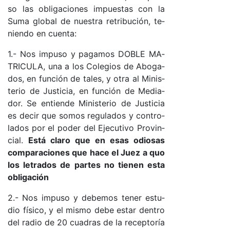
so las obli­ga­cio­nes im­pues­tas con la
Su­ma glo­bal de nues­tra re­tri­bu­ció­n, te­
nien­do en cuen­ta:
1.- Nos im­pu­so y pa­ga­mos DO­BLE MA­
TRI­CU­LA, una a los Co­le­gios de Abo­ga­
do­s, en fun­ción de ta­le­s, y otra al Mi­nis­
te­rio de Jus­ti­cia, en fun­ción de Me­dia­
do­r. Se en­tien­de Mi­nis­te­rio de Jus­ti­cia
es de­cir que so­mos re­gu­la­dos y con­tro­
la­dos por el po­der del Eje­cu­ti­vo Pro­vin­
cia­l.
Es­tá cla­ro que en esas odio­sas
com­pa­ra­cio­nes que ha­ce el Juez a quo
los le­tra­dos de par­tes no tie­nen es­ta
obli­ga­ción
2.- Nos im­pu­so y de­be­mos te­ner es­tu­
dio fí­si­co, y el mis­mo de­be es­tar den­tro
del ra­dio de 20 cua­dras de la re­cep­to­ría