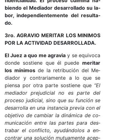
fi­den­cia­li­da­d. El pro­ce­so cul­mi­na ha­
bien­do el Me­dia­dor de­sa­rro­lla­do su la­
bo­r, in­de­pen­dien­te­men­te del re­sul­ta­
do.
3ro. AGRA­VIO ME­RI­TAR LOS MI­NI­MOS
POR LA AC­TI­VI­DAD DE­SA­RRO­LLA­DA.
El Juez a quo me agra­via
y se equi­vo­ca
don­de sos­tie­ne que él pue­de
me­ri­tar
los mí­ni­mos
de la re­tri­bu­ción del Me­
dia­dor y con­tra­ria­men­te a lo que se
pien­sa por otra par­te sos­tie­ne que
“El
me­dia­dor pre­ju­di­cial no es par­te del
pro­ce­so ju­di­cia­l, sino que su fun­ción se
de­sa­rro­lla en una ins­tan­cia pre­via con el
ob­je­ti­vo de cam­biar la di­ná­mi­ca de co­
mu­ni­ca­ción en­tre las par­tes pa­ra des­
tra­bar el con­flic­to, ayu­dán­do­los a en­
con­trar una so­lu­ción mu­tua­men­te acep­