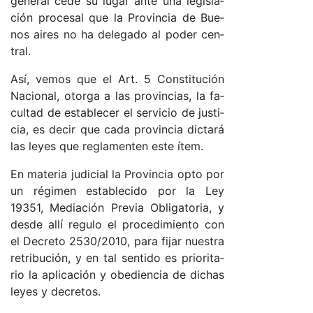
ge­ne­ral ce­de su lu­gar an­te una le­gis­la­
ción pro­ce­sal que la Pro­vin­cia de Bue­
nos ai­res no ha de­le­ga­do al po­der cen­
tra­l.
Así, ve­mos que el Ar­t. 5 Cons­ti­tu­ción
Na­cio­na­l, otor­ga a las pro­vin­cia­s, la fa­
cul­tad de es­ta­ble­cer el ser­vi­cio de jus­ti­
cia, es de­cir que ca­da pro­vin­cia dic­ta­rá
las le­yes que re­gla­men­ten es­te íte­m.
En ma­te­ria ju­di­cial la Pro­vin­cia op­to por
un ré­gi­men es­ta­ble­ci­do por la Ley
19351, Me­dia­ción Pre­via Obli­ga­to­ria, y
des­de allí re­gu­lo el pro­ce­di­mien­to con
el De­cre­to 2530/2010, pa­ra fi­jar nues­tra
re­tri­bu­ció­n, y en tal sen­ti­do es prio­ri­ta­
rio la apli­ca­ción y obe­dien­cia de di­chas
le­yes y de­cre­to­s.