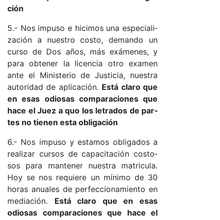
ción
5.- Nos im­pu­so e hi­ci­mos una es­pe­cia­li­
za­ción a nues­tro cos­to, de­man­do un
cur­so de Dos año­s, más exá­me­nes, y
pa­ra ob­te­ner la li­cen­cia otro exa­men
an­te el Mi­nis­te­rio de Jus­ti­cia, nues­tra
au­to­ri­dad de apli­ca­ció­n.
Es­tá cla­ro que
en esas odio­sas com­pa­ra­cio­nes que
ha­ce el Juez a quo los le­tra­dos de par­
tes no tie­nen es­ta obli­ga­ción
6.- Nos im­pu­so y es­ta­mos obli­ga­dos a
rea­li­zar cur­sos de ca­pa­ci­ta­ción cos­to­
sos pa­ra man­te­ner nues­tra ma­tri­cu­la.
Hoy se nos re­quie­re un mí­ni­mo de 30
ho­ras anua­les de per­fec­cio­na­mien­to en
me­dia­ció­n.
Es­tá cla­ro que en esas
odio­sas com­pa­ra­cio­nes que ha­ce el