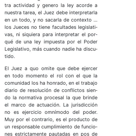
tra ac­ti­vi­dad y ge­ne­ro la ley acor­de a
nues­tra ta­rea, el Juez de­be in­ter­pre­tar­la
en un to­do, y no sa­car­la de con­tex­to …
los Jue­ces no tie­ne fa­cul­ta­des le­gis­la­ti­
va­s, ni si­quie­ra pa­ra in­ter­pre­tar el por­
qué de una ley im­pues­ta por el Po­der
Le­gis­la­ti­vo, más cuan­do na­die ha dis­cu­
ti­do.
El Juez a quo omi­te que de­be ejer­cer
en to­do mo­men­to el rol con el que la
co­mu­ni­dad los ha hon­ra­do, en el tra­ba­jo
dia­rio de re­so­lu­ción de con­flic­tos sien­
do la nor­ma­ti­va pro­ce­sal la que brin­de
el mar­co de ac­tua­ció­n. La ju­ris­dic­ción
no es ejer­ci­cio om­ní­mo­do del po­de­r.
Muy por el con­tra­rio, es el pro­duc­to de
un res­pon­sa­ble cum­pli­mien­to de fun­cio­
nes es­tric­ta­men­te pau­ta­das en pos de