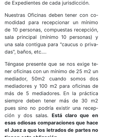
de Ex­pe­dien­tes de ca­da ju­ris­dic­ció­n.
Nues­tras Ofi­ci­nas de­ben te­ner con co­
mo­di­dad pa­ra re­cep­cio­nar un mí­ni­mo
de 10 per­so­na­s, com­pues­tas re­cep­ció­n,
sa­la prin­ci­pal (mí­ni­mo 10 per­so­na­s) y
una sa­la con­ti­gua pa­ra "cau­cus o pri­va­
da­s", ba­ño­s, etc.…
Tén­ga­se pre­sen­te que se nos exi­ge te­
ner ofi­ci­nas con un mí­ni­mo de 25 m2 un
me­dia­do­r, 50­m2 cuan­do so­mos dos
me­dia­do­res y 100 m2 pa­ra ofi­ci­nas de
más de 5 me­dia­do­res. En la prác­ti­ca
siem­pre de­ben te­ner más de 30 m2
pues sino no po­dría exis­tir una re­cep­
ción y dos sa­la­s.
Es­tá cla­ro que en
esas odio­sas com­pa­ra­cio­nes que ha­ce
el Juez a quo los le­tra­dos de par­tes no