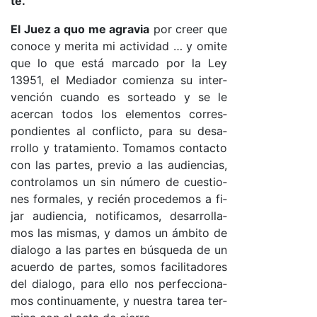
te.
El Juez a quo me agra­via
por creer que
co­no­ce y me­ri­ta mi ac­ti­vi­dad … y omi­te
que lo que es­tá mar­ca­do por la Ley
13951, el Me­dia­dor co­mien­za su in­ter­
ven­ción cuan­do es sor­tea­do y se le
acer­can to­dos los ele­men­tos co­rres­
pon­dien­tes al con­flic­to, pa­ra su de­sa­
rro­llo y tra­ta­mien­to. To­ma­mos con­tac­to
con las par­tes, pre­vio a las au­dien­cia­s,
con­tro­la­mos un sin nú­me­ro de cues­tio­
nes for­ma­le­s, y re­cién pro­ce­de­mos a fi­
jar au­dien­cia, no­ti­fi­ca­mo­s, de­sa­rro­lla­
mos las mis­ma­s, y da­mos un ám­bi­to de
dia­lo­go a las par­tes en bús­que­da de un
acuer­do de par­tes, so­mos fa­ci­li­ta­do­res
del dia­lo­go, pa­ra ello nos per­fec­cio­na­
mos con­ti­nua­men­te, y nues­tra ta­rea ter­