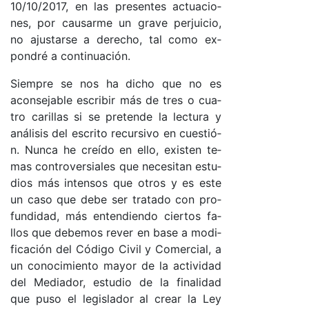
10/10/2017, en las pre­sen­tes ac­tua­cio­
nes, por cau­sar­me un gra­ve per­jui­cio,
no ajus­tar­se a de­re­cho, tal co­mo ex­
pon­dré a con­ti­nua­ció­n.
Siem­pre se nos ha di­cho que no es
acon­se­ja­ble es­cri­bir más de tres o cua­
tro ca­ri­llas si se pre­ten­de la lec­tu­ra y
aná­li­sis del es­cri­to re­cur­si­vo en cues­tió­
n. Nun­ca he creí­do en ello, exis­ten te­
mas con­tro­ver­sia­les que ne­ce­si­tan es­tu­
dios más in­ten­sos que otros y es es­te
un ca­so que de­be ser tra­ta­do con pro­
fun­di­da­d, más en­ten­dien­do cier­tos fa­
llos que de­be­mos re­ver en ba­se a mo­di­
fi­ca­ción del Có­di­go Ci­vil y Co­mer­cia­l, a
un co­no­ci­mien­to ma­yor de la ac­ti­vi­dad
del Me­dia­do­r, es­tu­dio de la fi­na­li­dad
que pu­so el le­gis­la­dor al crear la Ley