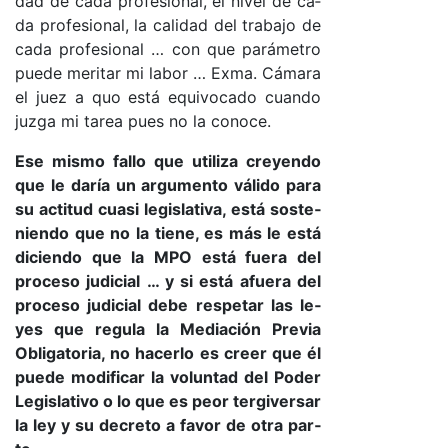
dad de ca­da pro­fe­sio­na­l, el ni­vel de ca­
da pro­fe­sio­na­l, la ca­li­dad del tra­ba­jo de
ca­da pro­fe­sio­nal … con que pa­rá­me­tro
pue­de me­ri­tar mi la­bor … Ex­ma. Cá­ma­ra
el juez a quo es­tá equi­vo­ca­do cuan­do
juz­ga mi ta­rea pues no la co­no­ce.
Ese mis­mo fa­llo que uti­li­za cre­yen­do
que le da­ría un ar­gu­men­to vá­li­do pa­ra
su ac­ti­tud cua­si le­gis­la­ti­va, es­tá sos­te­
nien­do que no la tie­ne, es más le es­tá
di­cien­do que la MPO es­tá fue­ra del
pro­ce­so ju­di­cial … y si es­tá afue­ra del
pro­ce­so ju­di­cial de­be res­pe­tar las le­
yes que re­gu­la la Me­dia­ción Pre­via
Obli­ga­to­ria, no ha­cer­lo es creer que él
pue­de mo­di­fi­car la vo­lun­tad del Po­der
Le­gis­la­ti­vo o lo que es peor ter­gi­ver­sar
la ley y su de­cre­to a fa­vor de otra par­