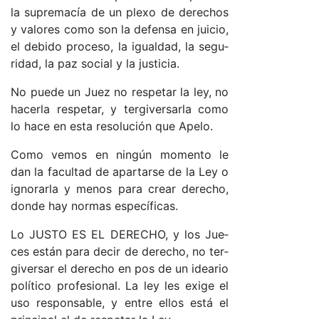
la su­pre­ma­cía de un plexo de de­re­chos
y va­lo­res co­mo son la de­fen­sa en jui­cio,
el de­bi­do pro­ce­so, la igual­da­d, la se­gu­
ri­da­d, la paz so­cial y la jus­ti­cia.
No pue­de un Juez no res­pe­tar la le­y, no
ha­cer­la res­pe­ta­r, y ter­gi­ver­sar­la co­mo
lo ha­ce en es­ta re­so­lu­ción que Ape­lo.
Co­mo ve­mos en nin­gún mo­men­to le
dan la fa­cul­tad de apar­tar­se de la Ley o
ig­no­rar­la y me­nos pa­ra crear de­re­cho,
don­de hay nor­mas es­pe­cí­fi­ca­s.
Lo JUS­TO ES EL DE­RE­CHO, y los Jue­
ces es­tán pa­ra de­cir de de­re­cho, no ter­
gi­ver­sar el de­re­cho en pos de un idea­rio
po­lí­ti­co pro­fe­sio­na­l. La ley les exi­ge el
uso res­pon­sa­ble, y en­tre ellos es­tá el