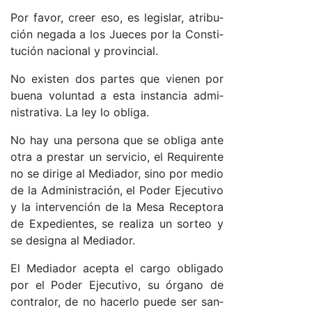
Por fa­vo­r, creer eso, es le­gis­la­r, atri­bu­
ción ne­ga­da a los Jue­ces por la Cons­ti­
tu­ción na­cio­nal y pro­vin­cia­l.
No exis­ten dos par­tes que vie­nen por
bue­na vo­lun­tad a es­ta ins­tan­cia ad­mi­
nis­tra­ti­va. La ley lo obli­ga.
No hay una per­so­na que se obli­ga an­te
otra a pres­tar un ser­vi­cio, el Re­qui­ren­te
no se di­ri­ge al Me­dia­do­r, sino por me­dio
de la Ad­mi­nis­tra­ció­n, el Po­der Eje­cu­ti­vo
y la in­ter­ven­ción de la Me­sa Re­cep­to­ra
de Ex­pe­dien­tes, se rea­li­za un sor­teo y
se de­sig­na al Me­dia­do­r.
El Me­dia­dor acep­ta el car­go obli­ga­do
por el Po­der Eje­cu­ti­vo, su ór­gano de
con­tra­lo­r, de no ha­cer­lo pue­de ser san­